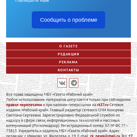
Напишите нам
Сообщить о проблеме
О ГАЗЕТЕ
РЕДАКЦИЯ
РЕКЛАМА
КОНТАКТЫ
Все права защищены МБУ «Газета «Рабочий край».
Любое использование материалов допускается только при соблюдении
правил перепечатки
и при наличии гиперссылки на
rk37.ru
Сетевое
издание «Рабочий край». Главный редактор сетевого СМИ Конорева
Светлана Сергеевна. Зарегистрировано Федеральной службой по
надзору в сфере связи, информационных технологий и массовых
коммуникаций (Роскомнадзор). Регистрационный номер ЭЛ № ФС 77 –
73813. Учредитель и издатель МБУ «Газета «Рабочий край». Адрес
редакции: г. Иваново, ул. Жиделева, д. 19. E-mail:
rk_news@mail.ru
Тел.
+7