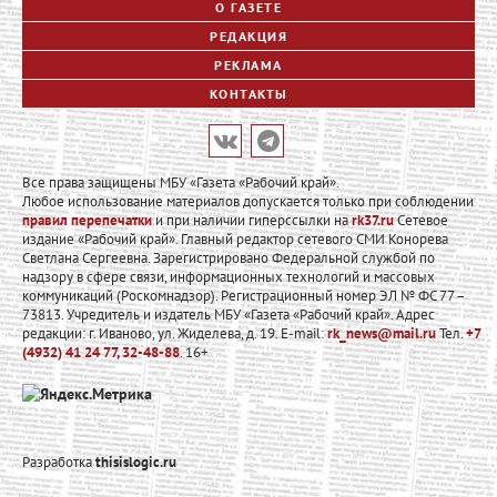
О ГАЗЕТЕ
РЕДАКЦИЯ
РЕКЛАМА
КОНТАКТЫ
Все права защищены МБУ «Газета «Рабочий край».
Любое использование материалов допускается только при соблюдении
правил перепечатки
и при наличии гиперссылки на
rk37.ru
Сетевое
издание «Рабочий край». Главный редактор сетевого СМИ Конорева
Светлана Сергеевна. Зарегистрировано Федеральной службой по
надзору в сфере связи, информационных технологий и массовых
коммуникаций (Роскомнадзор). Регистрационный номер ЭЛ № ФС 77 –
73813. Учредитель и издатель МБУ «Газета «Рабочий край». Адрес
редакции: г. Иваново, ул. Жиделева, д. 19. E-mail:
rk_news@mail.ru
Тел.
+7
(4932) 41 24 77, 32-48-88
. 16+
Разработка
thisislogic.ru