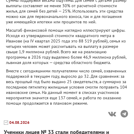
Суммы поддержки весьма ощутимы. Для семей с детьми размер
выплаты составляет не менее 30% от расчетной стоимости
жилья, для семей без детей — 25%. Использовать эти средства
можно как для первоначального взноса, так и для погашения
уже имеющейся ипотеки или процентов по ней.
Масштаб финансовой помощи наглядно иллюстрируют цифры.
Исходя из утвержденной стоимости квадратного метра в
Иванове (на IV квартал 2025 года это 88 519 рублей), семья из
четырех человек может рассчитывать на выплату в размере
свыше 1,9 миллиона рублей. Всего же на реализацию
программы в 2026 году выделено более 46,9 миллиона рублей,
львиная доля которых — средства областного бюджета.
Вместе с сегодняшними получателями число семей, охваченных
поддержкой в текущем году, выросло до 32. Для сравнения: за
весь прошлый год было выдано 25 свидетельств, а суммарно за
последнюю пятилетку жилищные условия смогли поправить 104
ивановские семьи. На данный момент в списках участников
мероприятия значится еще 137 семей, и работа по оказанию
помощи продолжается в плановом режиме.
04.08.2026
Ученики лицея № 33 стали победителями и