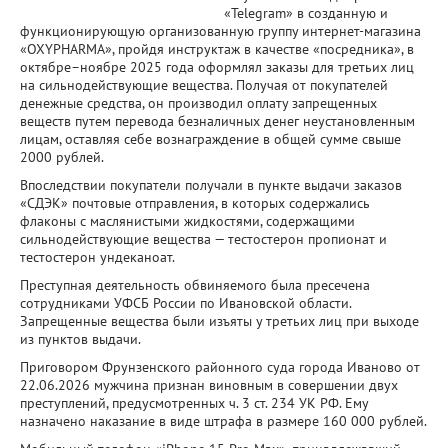
«Telegram» в созданную и
функционирующую организованную группу интернет-магазина
«OXYPHARMA», пройдя инструктаж в качестве «посредника», в
октябре–ноябре 2025 года оформлял заказы для третьих лиц
на сильнодействующие вещества. Получая от покупателей
денежные средства, он производил оплату запрещенных
веществ путем перевода безналичных денег неустановленным
лицам, оставляя себе вознаграждение в общей сумме свыше
2000 рублей.
Впоследствии покупатели получали в пункте выдачи заказов
«СДЭК» почтовые отправления, в которых содержались
флаконы с маслянистыми жидкостями, содержащими
сильнодействующие вещества — тестостерон пропионат и
тестостерон ундеканоат.
Преступная деятельность обвиняемого была пресечена
сотрудниками УФСБ России по Ивановской области.
Запрещенные вещества были изъяты у третьих лиц при выходе
из пунктов выдачи.
Приговором Фрунзенского районного суда города Иваново от
22.06.2026 мужчина признан виновным в совершении двух
преступлений, предусмотренных ч. 3 ст. 234 УК РФ. Ему
назначено наказание в виде штрафа в размере 160 000 рублей.