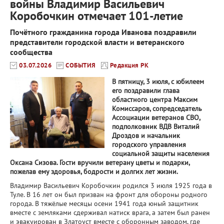
войны Владимир Васильевич
Коробочкин отмечает 101-летие
Почётного гражданина города Иванова поздравили
представители городской власти и ветеранского
сообщества
03.07.2026
СОБЫТИЯ
Редакция РК
В пятницу, 3 июля, с юбилеем
его поздравили глава
областного центра Максим
Комиссаров, сопредседатель
Ассоциации ветеранов СВО,
подполковник ВДВ Виталий
Дроздов и начальник
городского управления
социальной защиты населения
Оксана Сизова. Гости вручили ветерану цветы и подарки,
пожелав ему здоровья, бодрости и долгих лет жизни.
Владимир Васильевич Коробочкин родился 3 июля 1925 года в
Туле. В 16 лет он был призван на фронт для обороны родного
города. В тяжёлые месяцы осени 1941 года юный защитник
вместе с земляками сдерживал натиск врага, а затем был ранен
и эвакуирован в Златоуст вместе с оборонным заводом, где