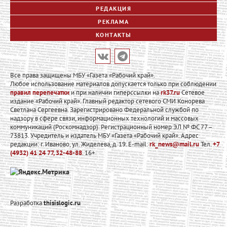
РЕДАКЦИЯ
РЕКЛАМА
КОНТАКТЫ
Все права защищены МБУ «Газета «Рабочий край».
Любое использование материалов допускается только при соблюдении
правил перепечатки
и при наличии гиперссылки на
rk37.ru
Сетевое
издание «Рабочий край». Главный редактор сетевого СМИ Конорева
Светлана Сергеевна. Зарегистрировано Федеральной службой по
надзору в сфере связи, информационных технологий и массовых
коммуникаций (Роскомнадзор). Регистрационный номер ЭЛ № ФС 77 –
73813. Учредитель и издатель МБУ «Газета «Рабочий край». Адрес
редакции: г. Иваново, ул. Жиделева, д. 19. E-mail:
rk_news@mail.ru
Тел.
+7
(4932) 41 24 77, 32-48-88
. 16+
Разработка
thisislogic.ru