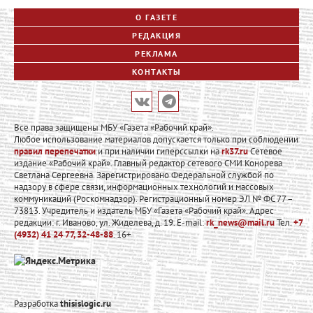
О ГАЗЕТЕ
РЕДАКЦИЯ
РЕКЛАМА
КОНТАКТЫ
Все права защищены МБУ «Газета «Рабочий край».
Любое использование материалов допускается только при соблюдении
правил перепечатки
и при наличии гиперссылки на
rk37.ru
Сетевое
издание «Рабочий край». Главный редактор сетевого СМИ Конорева
Светлана Сергеевна. Зарегистрировано Федеральной службой по
надзору в сфере связи, информационных технологий и массовых
коммуникаций (Роскомнадзор). Регистрационный номер ЭЛ № ФС 77 –
73813. Учредитель и издатель МБУ «Газета «Рабочий край». Адрес
редакции: г. Иваново, ул. Жиделева, д. 19. E-mail:
rk_news@mail.ru
Тел.
+7
(4932) 41 24 77, 32-48-88
. 16+
Разработка
thisislogic.ru