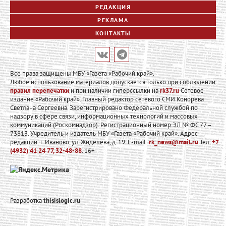
РЕДАКЦИЯ
РЕКЛАМА
КОНТАКТЫ
Все права защищены МБУ «Газета «Рабочий край».
Любое использование материалов допускается только при соблюдении
правил перепечатки
и при наличии гиперссылки на
rk37.ru
Сетевое
издание «Рабочий край». Главный редактор сетевого СМИ Конорева
Светлана Сергеевна. Зарегистрировано Федеральной службой по
надзору в сфере связи, информационных технологий и массовых
коммуникаций (Роскомнадзор). Регистрационный номер ЭЛ № ФС 77 –
73813. Учредитель и издатель МБУ «Газета «Рабочий край». Адрес
редакции: г. Иваново, ул. Жиделева, д. 19. E-mail:
rk_news@mail.ru
Тел.
+7
(4932) 41 24 77, 32-48-88
. 16+
Разработка
thisislogic.ru