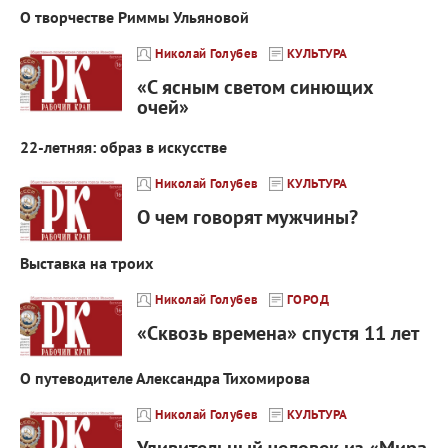
О творчестве Риммы Ульяновой
Николай Голубев
КУЛЬТУРА
«С ясным светом синющих
очей»
22-летняя: образ в искусстве
Николай Голубев
КУЛЬТУРА
О чем говорят мужчины?
Выставка на троих
Николай Голубев
ГОРОД
«Сквозь времена» спустя 11 лет
О путеводителе Александра Тихомирова
Николай Голубев
КУЛЬТУРА
Удивительный человек из «Мира