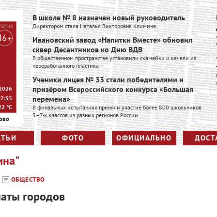
В школе № 8 назначен новый руководитель
Директором стала Наталья Викторовна Климина
Ивановский завод «Напитки Вместе» обновил
сквер Десантников ко Дню ВДВ
В общественном пространстве установили скамейки и качели из
переработанного пластика
Ученики лицея № 33 стали победителями и
призёром Всероссийского конкурса «Большая
 2026
перемена»
07:55
22
°C
В финальных испытаниях приняли участие более 800 школьников
5–7-х классов из разных регионов России
ово
АТЬИ
ФОТО
ОФИЦИАЛЬНО
ДОСТ
ина"
ОБЩЕСТВО
маты городов