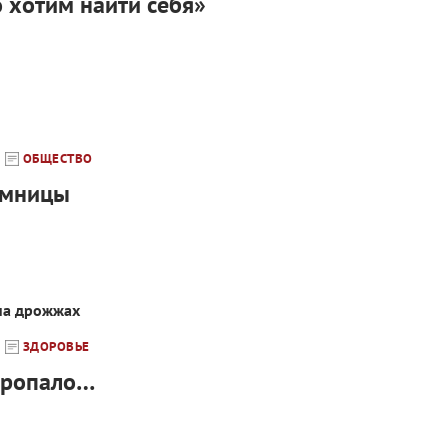
 хотим найти себя»
ОБЩЕСТВО
емницы
 на дрожжах
ЗДОРОВЬЕ
 пропало…