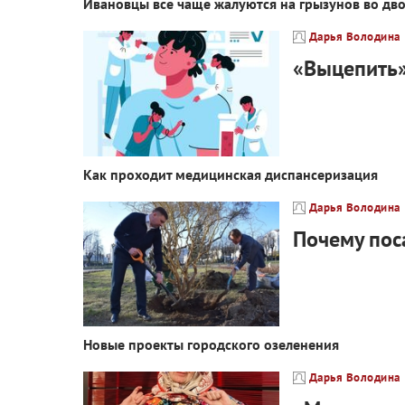
Ивановцы все чаще жалуются на грызунов во дво
Дарья Володина
«Выцепить»
Как проходит медицинская диспансеризация
Дарья Володина
Почему пос
Новые проекты городского озеленения
Дарья Володина