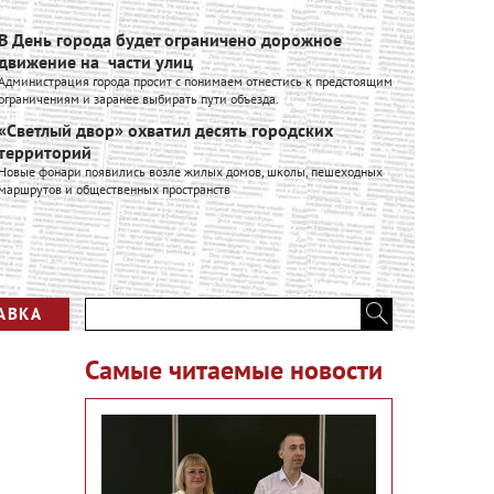
В День города будет ограничено дорожное
Ивановск
движение на части улиц
расширяе
Администрация города просит с понимаем отнестись к предстоящим
Ивановский к
ограничениям и заранее выбирать пути объезда.
входит в Гру
производстве
«Светлый двор» охватил десять городских
промышленно
территорий
Вся лент
Новые фонари появились возле жилых домов, школы, пешеходных
маршрутов и общественных пространств
АВКА
Самые читаемые новости