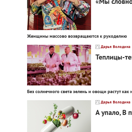
«Мы словно
Женщины массово возвращаются к рукоделию
Дарья Володина
Теплицы-т
Без солнечного света зелень и овощи растут как
Дарья Володина
A упало, B