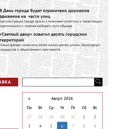
В День города будет ограничено дорожное
Ивановск
движение на части улиц
расширяе
Администрация города просит с понимаем отнестись к предстоящим
Ивановский к
ограничениям и заранее выбирать пути объезда.
входит в Гру
производстве
«Светлый двор» охватил десять городских
промышленно
территорий
Вся лент
Новые фонари появились возле жилых домов, школы, пешеходных
маршрутов и общественных пространств
АВКА
«
Август 2026
Пн
Вт
Ср
Чт
Пт
Сб
Вс
27
28
29
30
31
1
2
3
4
5
6
7
8
9