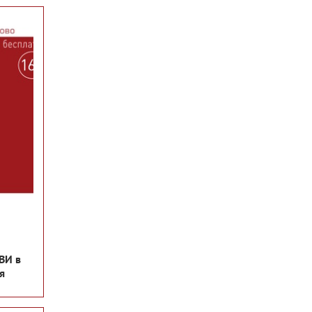
ВИ в
я