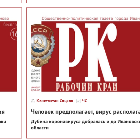
Константин Соцков
ЧС
ия
Человек предполагает, вирус располаг
аки
Дубина коронавируса добралась и до Ивановск
области