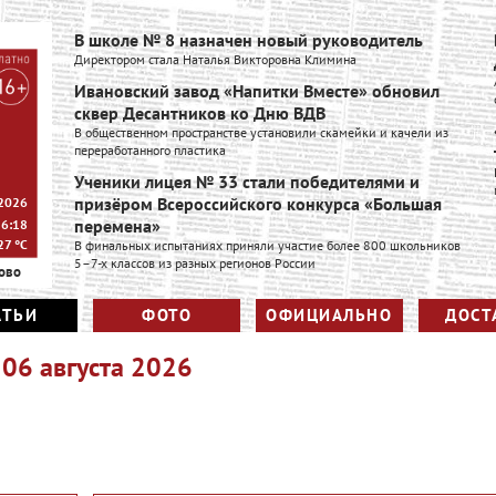
В школе № 8 назначен новый руководитель
Директором стала Наталья Викторовна Климина
Ивановский завод «Напитки Вместе» обновил
сквер Десантников ко Дню ВДВ
В общественном пространстве установили скамейки и качели из
переработанного пластика
Ученики лицея № 33 стали победителями и
призёром Всероссийского конкурса «Большая
 2026
перемена»
16:18
27
°C
В финальных испытаниях приняли участие более 800 школьников
5–7-х классов из разных регионов России
ово
АТЬИ
ФОТО
ОФИЦИАЛЬНО
ДОСТ
 06 августа 2026