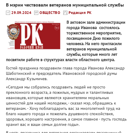
В мэрии чествовали ветеранов муниципальной службы
29.09.2024
ОБЩЕСТВО
Редакция РК
В актовом зале администрации
города Иванова состоялось
торжественное мероприятие,
посвященное Дню пожилого
человека. На него пригласили
ветеранов муниципальной
службы, которые много лет
посвятили работе в структурах власти областного центра.
Гостей праздника поздравили глава города Иванова Александр
Шаботинский и председатель Ивановской городской думы
Александр Кузьмичев.
«Сегодня мы собрались поздравить людей не просто
преклонного возраста, а пожилых, мудрых и талантливых
ивановцев, которые являются хранителями моральных
ценностей для нашей молодежи, - сказал мэр, обращаясь к
ветеранам. - Хочу поблагодарить вас за многолетний труд на
благо нашего города и пожелать душевного спокойствия,
здоровья, хорошего настроения, а самое главное - пусть господь
хранит вас и ваши семьи долгие годы».
В честь праздника для ветеранов организовали праздничный