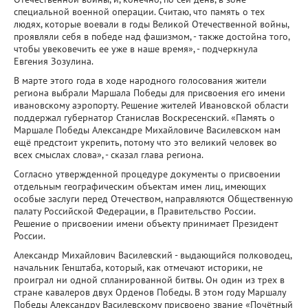
специальной военной операции. Считаю, что память о тех
людях, которые воевали в годы Великой Отечественной войны,
проявляли себя в победе над фашизмом, - также достойна того,
чтобы увековечить ее уже в наше время», - подчеркнула
Евгения Зозулина.
В марте этого года в ходе народного голосования жители
региона выбрали Маршала Победы для присвоения его имени
ивановскому аэропорту. Решение жителей Ивановской области
поддержал губернатор Станислав Воскресенский. «Память о
Маршале Победы Александре Михайловиче Василевском нам
ещё предстоит укрепить, потому что это великий человек во
всех смыслах слова», - сказал глава региона.
Согласно утвержденной процедуре документы о присвоении
отдельным географическим объектам имен лиц, имеющих
особые заслуги перед Отечеством, направляются Общественную
палату Российской Федерации, в Правительство России.
Решение о присвоении имени объекту принимает Президент
России.
Александр Михайлович Василевский - выдающийся полководец,
начальник Генштаба, который, как отмечают историки, не
проиграл ни одной спланированной битвы. Он один из трех в
стране кавалеров двух Орденов Победы. В этом году Маршалу
Победы Александру Василевскому присвоено звание «Почётный