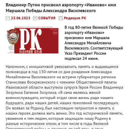
Владимир Путин присвоил аэропорту «Иваново» имя
Маршала Победы Александра Василевского
25.06.2025
СОБЫТИЯ
Редакция РК
В год 80-летия Великой Победы
аэропорту «Иваново»
присвоено имя Маршала
Александра Михайловича
Василевского. Соответствующий
Указ Президент России
подписал 24 июня.
Напомним, с инициативой увековечить память о выдающемся
полководце в год 130-летия со дня рождения Александра
Михайловича Василевского на встрече губернатора региона
Станислава Воскресенского с членами Общественной палаты
Ивановской области выступила супруга Героя России Владимира
Зозулина Евгения Зозулина. «Я сама являюсь женой
военнослужащего, который отдал свою жизнь ради нашего
будущего, ради наших детей, наших поколений последующих.
Он воевал за Родину, был настоящим патриотом и память о
наших героях должна жить вечно. Это год исторической памяти,
уважения к тем людям, которые защищали нашу Родину в
разные исторические эпохи, в том числе в годы Великой
Отечественной войны, и, конечно, по сей день, в зоне