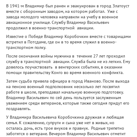
В 1941-м Владимир был ранен и эвакуирован в город Златоуст
вместе с оборонным заводом, на котором работал. Уже с
завода молодого человека направили на учебу в военное
авиационное училище. Службу Владимир Васильевич
продолжил в военно-транспортной авиации.
Известие о Победе Владимир Коробочкин вместе с товарищами
встретил в Потсдаме, где он в то время служил в военно-
транспортном полку.
После окончания войны мужчина в течение 27 лет проходил
службу в транспортной авиации. Служба была не из легких. Ему
довелось поучаствовать в венгерских событиях, в оказании
помощи правительству Конго во время военного конфликта.
Затем судьба привела офицера в город Иваново. После выхода
на пенсию военный подполковник несколько лет посвятил
работе в школе, преподавал начальную военную подготовку.
Владимир Васильевич по сей день пользуется заслуженным
уважением среди ветеранов, которые также сегодня придут его
поздравлять.
У Владимира Васильевича Коробочкина дружная и любящая
семья. К сожалению, супруги и сына уже нет в живых, но
осталась дочь, есть трое внуков и правнук. Родные трепетно
заботятся о ветеране. Вечером Владимир Васильевич отметит