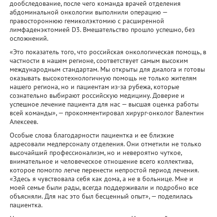
дообследование, после чего команда врачей отделения
абдоминальной онкологии выполнили операцию —
правостороннюю гемиколэктомию с расширенной
лимфаденэктомией D3. Вмешательство прошло успешно, без
осложнений.
«Это показатель того, что российская онкологическая помощь, в
частности в нашем регионе, соответствует самым высоким
международным стандартам. Мы открыты для диалога и готовы
оказывать высокотехнологичную помощь не только жителям
нашего региона, но и пациентам из-за рубежа, которые
сознательно выбирают российскую медицину. Доверие и
успешное лечение пациента для нас — высшая оценка работы
всей команды», — прокомментировал хирург-онколог Валентин
Алексеев.
Особые слова благодарности пациентка и ее близкие
адресовали медперсоналу отделения. Они отметили не только
высочайший профессионализм, но и невероятно чуткое,
внимательное и человеческое отношение всего коллектива,
которое помогло легче перенести непростой период лечения.
«Здесь я чувствовала себя как дома, а не в больнице. Мне и
моей семье были рады, всегда поддерживали и подробно все
объясняли. Для нас это был бесценный опыт», — поделилась
пациентка.