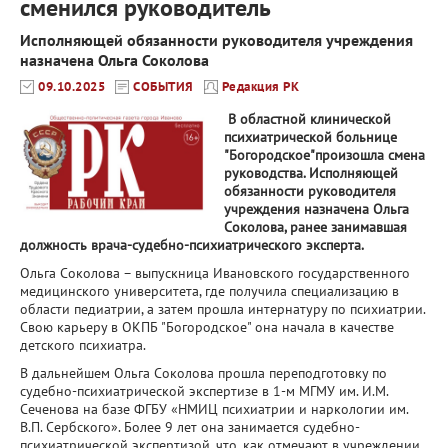
сменился руководитель
Исполняющей обязанности руководителя учреждения
назначена Ольга Соколова
09.10.2025
СОБЫТИЯ
Редакция РК
В областной клинической
психиатрической больнице
"Богородское"произошла смена
руководства. Исполняющей
обязанности руководителя
учреждения назначена Ольга
Соколова, ранее занимавшая
должность врача-судебно-психиатрического эксперта.
Ольга Соколова – выпускница Ивановского государственного
медицинского университета, где получила специализацию в
области педиатрии, а затем прошла интернатуру по психиатрии.
Свою карьеру в ОКПБ "Богородское" она начала в качестве
детского психиатра.
В дальнейшем Ольга Соколова прошла переподготовку по
судебно-психиатрической экспертизе в 1-м МГМУ им. И.М.
Сеченова на базе ФГБУ «НМИЦ психиатрии и наркологии им.
В.П. Сербского». Более 9 лет она занимается судебно-
психиатрической экспертизой, что, как отмечают в учреждении,