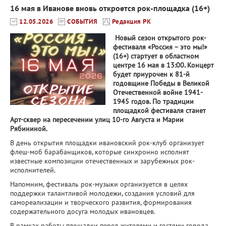
16 мая в Иванове вновь откроется рок-площадка (16+)
12.05.2026
СОБЫТИЯ
Редакция РК
Новый сезон открытого рок-
фестиваля «Россия – это мы!»
(16+) стартует в областном
центре 16 мая в 13:00. Концерт
будет приурочен к 81-й
годовщине Победы в Великой
Отечественной войне 1941-
1945 годов. По традиции
площадкой фестиваля станет
Арт-сквер на пересечении улиц 10-го Августа и Марии
Рябининой.
В день открытия площадки ивановский рок-клуб организует
флеш-моб барабанщиков, которые синхронно исполнят
известные композиции отечественных и зарубежных рок-
исполнителей.
Напомним, фестиваль рок-музыки организуется в целях
поддержки талантливой молодежи, создания условий для
самореализации и творческого развития, формирования
содержательного досуга молодых ивановцев.
В рамках работы площадки перед жителями и гостями города