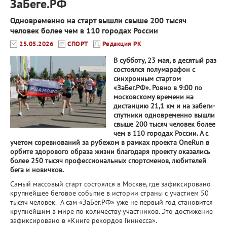
ЗаБеге.РФ
Одновременно на старт вышли свыше 200 тысяч
человек более чем в 110 городах России
25.05.2026
СПОРТ
Редакция РК
В субботу, 23 мая, в десятый раз
состоялся полумарафон с
синхронным стартом
«ЗаБег.РФ». Ровно в 9:00 по
московскому времени на
дистанцию 21,1 км и на забеги-
спутники одновременно вышли
свыше 200 тысяч человек более
чем в 110 городах России. А с
учетом соревнований за рубежом в рамках проекта OneRun в
орбите здорового образа жизни благодаря проекту оказались
более 250 тысяч профессиональных спортсменов, любителей
бега и новичков.
Самый массовый старт состоялся в Москве, где зафиксировано
крупнейшее беговое событие в истории страны с участием 50
тысяч человек. А сам «ЗаБег.РФ» уже не первый год становится
крупнейшим в мире по количеству участников. Это достижение
зафиксировано в «Книге рекордов Гиннесса».