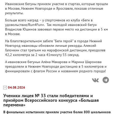
Ивановские бегуны приняли участие в стартах, которые прошли
в Москве, Нижнем Новгороде и Ярославле, показав отличные
результаты.
Больше всего наград – у спортсменов из клуба «Беги в
удовольствие/Run4Fun». Так молодой ивановский бегун
Владислав Юшинов завоевал первое место на дистанции в 5 км
в Москве.
На благотворительном забеге "Беги герой" в городе Нижний
Новгород ивановцы обновили личные рекорды. Алексей
Галочкин стал третьим на марафонской дистанции, преодолев
42,2 километра за 2 часа 41минуту 55 секунд.
А ивановские бегуньи Алёна Макарова и Марина Шаронова
преодолели в Нижнем Новгороде дистанцию в 5 километров и
финишировали с флагом России и названием родного города!
04.08.2026
Ученики лицея № 33 стали победителями и
призёром Всероссийского конкурса «Большая
перемена»
В финальных испытаниях приняли участие более 800 школьников