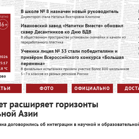
В школе № 8 назначен новый руководитель
Директором стала Наталья Викторовна Климина
Ивановский завод «Напитки Вместе» обновил
сквер Десантников ко Дню ВДВ
В общественном пространстве установили скамейки и качели из
переработанного пластика
Ученики лицея № 33 стали победителями и
призёром Всероссийского конкурса «Большая
 2026
перемена»
05:17
18
°C
В финальных испытаниях приняли участие более 800 школьников
5–7-х классов из разных регионов России
ово
АТЬИ
ФОТО
ОФИЦИАЛЬНО
ДОСТ
ет расширяет горизонты
ьной Азии
на договорились об интеграции в научной и образовательно