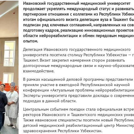
Ивановский государственный медицинский университет
продолжает укреплять международный статус и развиват
партнерские отношения с коллегами из Республики Узбеки
итогам официального визита делегации вуза в Ташкент б
подписан ряд ключевых соглашений, направленных на со
подготовку кадров, реализацию инновационных проектов
области нейрореабилитации и обмен передовым медици
опытом.
Делегация Ивановского государственного медицинского
университета посетила столицу Республики Узбекистан — 
Ташкент. Визит закрепил намерения сторон развивать
долгосрочные международные связи и научно-образоват
взаимодействие.
В рамках насыщенной деловой программы представители
приняли участие в ежегодной Республиканской научной
конференции «Актуальные проблемы нейрореабилитации
Эксперты университета представили доклады о современ
подходах в данной области.
Центральным событием поездки стала официальная встре
ректоров Ивановского и Ташкентского медицинских униве
Также ивановские специалисты посетили новый Республи
детский медицинский реабилитационный центр Министер
здравоохранения Республики Узбекистан.