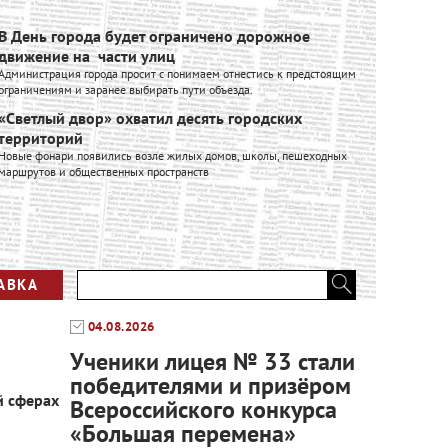
В День города будет ограничено дорожное
Ивановск
движение на части улиц
расширяе
Администрация города просит с понимаем отнестись к предстоящим
Ивановский к
ограничениям и заранее выбирать пути объезда.
входит в Гру
производстве
«Светлый двор» охватил десять городских
промышленно
территорий
Вся лент
Новые фонари появились возле жилых домов, школы, пешеходных
маршрутов и общественных пространств
АВКА
04.08.2026
Ученики лицея № 33 стали
победителями и призёром
й сферах
Всероссийского конкурса
«Большая перемена»