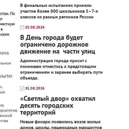
В финальных испытаниях приняли
ь
участие более 800 школьников 5–7-х
стан. По
классов из разных регионов России
ыл
вместную
02.08.2026
 в
нским
В День города будет
ограничено дорожное
движение на части улиц
город
Администрация города просит с
ельное
понимаем отнестись к предстоящим
ограничениям и заранее выбирать пути
 ИвГМУ
объезда.
».
01.08.2026
ных
«Светлый двор» охватил
десять городских
ча
рситетов.
территорий
канский
ства
Новые фонари появились возле жилых
домов, школы, пешеходных маршрутов