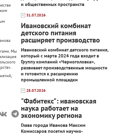
и общественных пространств
честве
ским
31.07.2026
ным
Ивановский комбинат
детского питания
расширяет производство
анова
Ивановский комбинат детского питания,
гами. Мы
который с марта 2024 года входит в
ализация
Группу компаний «Черноголовка»,
ельского
рств».
развивает производственные мощности
и готовится к расширению
иятий,
промышленной площадки
28.07.2026
"Фабитекс": ивановская
наука работает на
экономику региона
Глава города Иванова Максим
Комиссаров посетил научно-