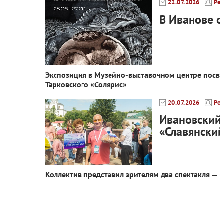
22.07.2026
Р
В Иванове 
Экспозиция в Музейно-выставочном центре посв
Тарковского «Солярис»
20.07.2026
Р
Ивановский
«Славянски
Коллектив представил зрителям два спектакля —