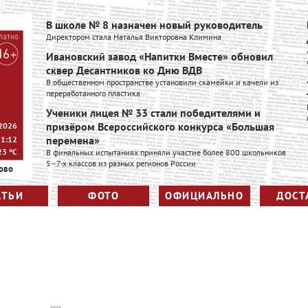
В школе № 8 назначен новый руководитель
Директором стала Наталья Викторовна Климина
Ивановский завод «Напитки Вместе» обновил
сквер Десантников ко Дню ВДВ
В общественном пространстве установили скамейки и качели из
переработанного пластика
Ученики лицея № 33 стали победителями и
призёром Всероссийского конкурса «Большая
 2026
перемена»
21:12
23
°C
В финальных испытаниях приняли участие более 800 школьников
5–7-х классов из разных регионов России
ово
АТЬИ
ФОТО
ОФИЦИАЛЬНО
ДОСТ