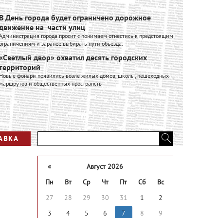
В День города будет ограничено дорожное
Ивановск
движение на части улиц
расширяе
Администрация города просит с понимаем отнестись к предстоящим
Ивановский к
ограничениям и заранее выбирать пути объезда.
входит в Гру
производстве
«Светлый двор» охватил десять городских
промышленно
территорий
Вся лент
Новые фонари появились возле жилых домов, школы, пешеходных
маршрутов и общественных пространств
АВКА
«
Август 2026
Пн
Вт
Ср
Чт
Пт
Сб
Вс
27
28
29
30
31
1
2
3
4
5
6
7
8
9