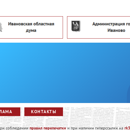
ЛАМА
КОНТАКТЫ
 при соблюдении
правил перепечатки
и при наличии гиперссылки на
rk3