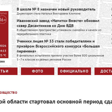
В школе № 8 назначен новый руководитель
Директором стала Наталья Викторовна Климина
Ивановский завод «Напитки Вместе» обновил
сквер Десантников ко Дню ВДВ
В общественном пространстве установили скамейки и качели из
переработанного пластика
Ученики лицея № 33 стали победителями и
призёром Всероссийского конкурса «Большая
 2026
перемена»
14:13
25
°C
В финальных испытаниях приняли участие более 800 школьников
5–7-х классов из разных регионов России
ово
АТЬИ
ФОТО
ОФИЦИАЛЬНО
ДОСТ
ОБЩЕСТВО
ой области стартовал основной период сд