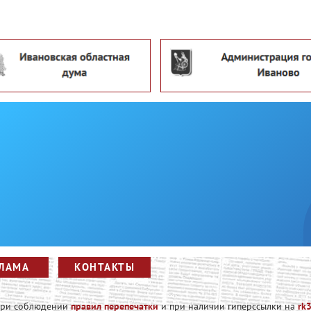
ЛАМА
КОНТАКТЫ
 при соблюдении
правил перепечатки
и при наличии гиперссылки на
rk3