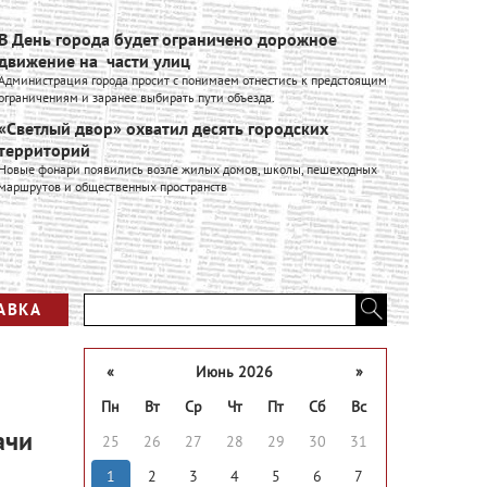
В День города будет ограничено дорожное
Ивановск
движение на части улиц
расширяе
Администрация города просит с понимаем отнестись к предстоящим
Ивановский к
ограничениям и заранее выбирать пути объезда.
входит в Гру
производстве
«Светлый двор» охватил десять городских
промышленно
территорий
Вся лент
Новые фонари появились возле жилых домов, школы, пешеходных
маршрутов и общественных пространств
АВКА
«
Июнь 2026
»
Пн
Вт
Ср
Чт
Пт
Сб
Вс
ачи
25
26
27
28
29
30
31
1
2
3
4
5
6
7