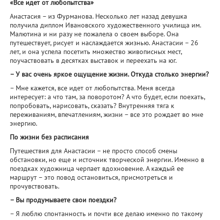
«Все идет от любопытства»
Анастасия – из Фурманова. Несколько лет назад девушка
получила диплом Ивановского художественного училища им.
Малютина и ни разу не пожалела о своем выборе. Она
путешествует, рисует и наслаждается жизнью. Анастасии – 26
лет, и она успела посетить множество живописных мест,
поучаствовать в десятках выставок и переехать на юг.
– У вас очень яркое ощущение жизни. Откуда столько энергии?
– Мне кажется, все идет от любопытства. Меня всегда
интересует: а что там, за поворотом? А что будет, если поехать,
попробовать, нарисовать, сказать? Внутренняя тяга к
переживаниям, впечатлениям, жизни – все это рождает во мне
энергию.
По жизни без расписания
Путешествия для Анастасии – не просто способ смены
обстановки, но еще и источник творческой энергии. Именно в
поездках художница черпает вдохновение. А каждый ее
маршрут – это повод остановиться, присмотреться и
прочувствовать.
– Вы продумываете свои поездки?
– Я люблю спонтанность и почти все делаю именно по такому