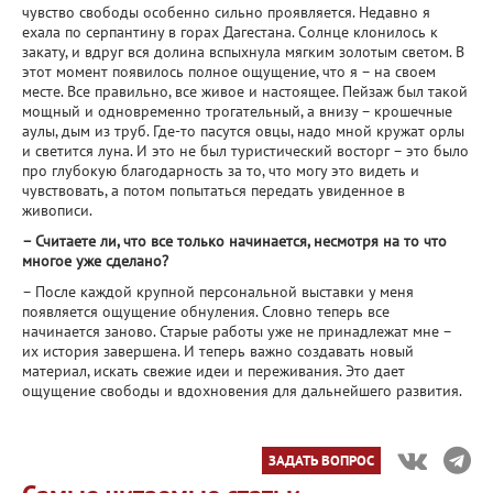
чувство свободы особенно сильно проявляется. Недавно я
ехала по серпантину в горах Дагестана. Солнце клонилось к
закату, и вдруг вся долина вспыхнула мягким золотым светом. В
этот момент появилось полное ощущение, что я – на своем
месте. Все правильно, все живое и настоящее. Пейзаж был такой
мощный и одновременно трогательный, а внизу – крошечные
аулы, дым из труб. Где-то пасутся овцы, надо мной кружат орлы
и светится луна. И это не был туристический восторг – это было
про глубокую благодарность за то, что могу это видеть и
чувствовать, а потом попытаться передать увиденное в
живописи.
– Считаете ли, что все только начинается, несмотря на то что
многое уже сделано?
– После каждой крупной персональной выставки у меня
появляется ощущение обнуления. Словно теперь все
начинается заново. Старые работы уже не принадлежат мне –
их история завершена. И теперь важно создавать новый
материал, искать свежие идеи и переживания. Это дает
ощущение свободы и вдохновения для дальнейшего развития.
ЗАДАТЬ ВОПРОС