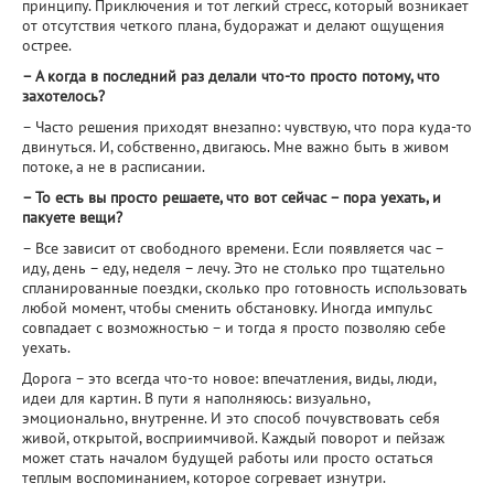
принципу. Приключения и тот легкий стресс, который возникает
от отсутствия четкого плана, будоражат и делают ощущения
острее.
– А когда в последний раз делали что-то просто потому, что
захотелось?
– Часто решения приходят внезапно: чувствую, что пора куда-то
двинуться. И, собственно, двигаюсь. Мне важно быть в живом
потоке, а не в расписании.
– То есть вы просто решаете, что вот сейчас – пора уехать, и
пакуете вещи?
– Все зависит от свободного времени. Если появляется час –
иду, день – еду, неделя – лечу. Это не столько про тщательно
спланированные поездки, сколько про готовность использовать
любой момент, чтобы сменить обстановку. Иногда импульс
совпадает с возможностью – и тогда я просто позволяю себе
уехать.
Дорога – это всегда что-то новое: впечатления, виды, люди,
идеи для картин. В пути я наполняюсь: визуально,
эмоционально, внутренне. И это способ почувствовать себя
живой, открытой, восприимчивой. Каждый поворот и пейзаж
может стать началом будущей работы или просто остаться
теплым воспоминанием, которое согревает изнутри.