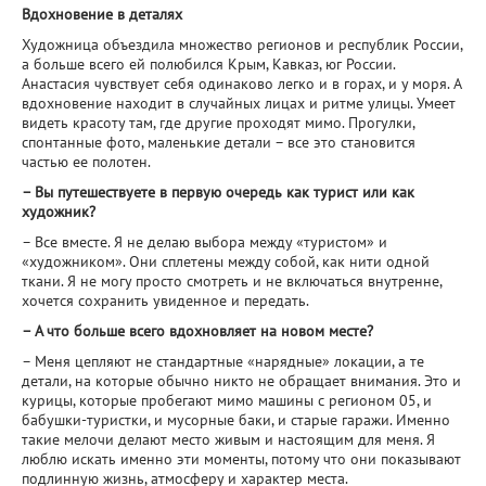
Вдохновение в деталях
Художница объездила множество регионов и республик России,
а больше всего ей полюбился Крым, Кавказ, юг России.
Анастасия чувствует себя одинаково легко и в горах, и у моря. А
вдохновение находит в случайных лицах и ритме улицы. Умеет
видеть красоту там, где другие проходят мимо. Прогулки,
спонтанные фото, маленькие детали – все это становится
частью ее полотен.
– Вы путешествуете в первую очередь как турист или как
художник?
– Все вместе. Я не делаю выбора между «туристом» и
«художником». Они сплетены между собой, как нити одной
ткани. Я не могу просто смотреть и не включаться внутренне,
хочется сохранить увиденное и передать.
– А что больше всего вдохновляет на новом месте?
– Меня цепляют не стандартные «нарядные» локации, а те
детали, на которые обычно никто не обращает внимания. Это и
курицы, которые пробегают мимо машины с регионом 05, и
бабушки-туристки, и мусорные баки, и старые гаражи. Именно
такие мелочи делают место живым и настоящим для меня. Я
люблю искать именно эти моменты, потому что они показывают
подлинную жизнь, атмосферу и характер места.