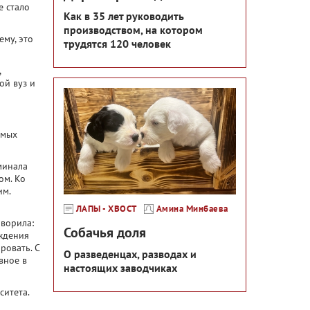
е стало
Как в 35 лет руководить
производством, на котором
ему, это
трудятся 120 человек
,
ой вуз и
амых
оминала
ом. Ко
им.
ЛАПЫ - ХВОСТ
Амина Минбаева
оворила:
Собачья доля
ождения
ровать. С
О разведенцах, разводах и
вное в
настоящих заводчиках
ситета.