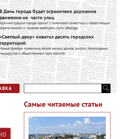
В День города будет ограничено дорожное
Ивановск
движение на части улиц
расширяе
Администрация города просит с понимаем отнестись к предстоящим
Ивановский к
ограничениям и заранее выбирать пути объезда.
входит в Гру
производстве
«Светлый двор» охватил десять городских
промышленно
территорий
Вся лент
Новые фонари появились возле жилых домов, школы, пешеходных
маршрутов и общественных пространств
АВКА
Самые читаемые статьи