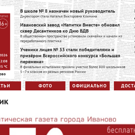
В школе № 8 назначен новый руководитель
Директором стала Наталья Викторовна Климина
Ивановский завод «Напитки Вместе» обновил
сквер Десантников ко Дню ВДВ
В общественном пространстве установили скамейки и качели из
переработанного пластика
Ученики лицея № 33 стали победителями и
призёром Всероссийского конкурса «Большая
 2026
перемена»
12:08
25
°C
В финальных испытаниях приняли участие более 800 школьников
5–7-х классов из разных регионов России
ово
АТЬИ
ФОТО
ОФИЦИАЛЬНО
ДОСТ
ик