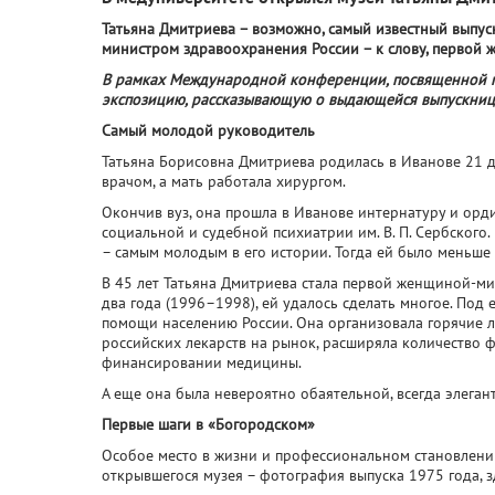
Татьяна Дмитриева – возможно, самый известный выпус
министром здравоохранения России – к слову, первой 
В рамках Международной конференции, посвященной п
экспозицию, рассказывающую о выдающейся выпускниц
Самый молодой руководитель
Татьяна Борисовна Дмитриева родилась в Иванове 21 д
врачом, а мать работала хирургом.
Окончив вуз, она прошла в Иванове интернатуру и орди
социальной и судебной психиатрии им. В. П. Сербского
– самым молодым в его истории. Тогда ей было меньше 
В 45 лет Татьяна Дмитриева стала первой женщиной-ми
два года (1996–1998), ей удалось сделать многое. По
помощи населению России. Она организовала горячие л
российских лекарств на рынок, расширяла количество 
финансировании медицины.
А еще она была невероятно обаятельной, всегда элега
Первые шаги в «Богородском»
Особое место в жизни и профессиональном становлени
открывшегося музея – фотография выпуска 1975 года, 