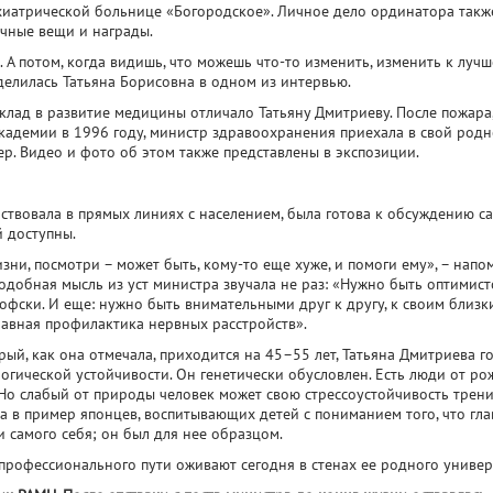
ихиатрической больнице «Богородское». Личное дело ординатора такж
ичные вещи и награды.
. А потом, когда видишь, что можешь что-то изменить, изменить к лучш
 делилась Татьяна Борисовна в одном из интервью.
клад в развитие медицины отличало Татьяну Дмитриеву. После пожара
демии в 1996 году, министр здравоохранения приехала в свой родн
р. Видео и фото об этом также представлены в экспозиции.
аствовала в прямых линиях с населением, была готова к обсуждению с
 доступны.
жизни, посмотри – может быть, кому-то еще хуже, и помоги ему», – нап
добная мысль из уст министра звучала не раз: «Нужно быть оптимист
фски. И еще: нужно быть внимательными друг к другу, к своим близк
лавная профилактика нервных расстройств».
ый, как она отмечала, приходится на 45–55 лет, Татьяна Дмитриева г
огической устойчивости. Он генетически обусловлен. Есть люди от р
Но слабый от природы человек может свою стрессоустойчивость трени
а в пример японцев, воспитывающих детей с пониманием того, что гла
и самого себя; он был для нее образцом.
профессионального пути оживают сегодня в стенах ее родного универ