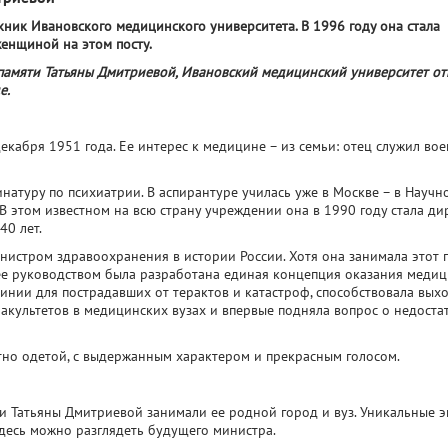
кник Ивановского медицинского университета. В 1996 году она стала
женщиной на этом посту.
амяти Татьяны Дмитриевой, Ивановский медицинский университет о
е.
екабря 1951 года. Ее интерес к медицине – из семьи: отец служил во
натуру по психиатрии. В аспирантуре училась уже в Москве – в Научн
. В этом известном на всю страну учреждении она в 1990 году стала д
40 лет.
нистром здравоохранения в истории России. Хотя она занимала этот п
д ее руководством была разработана единая концепция оказания меди
инии для пострадавших от терактов и катастроф, способствовала вых
факультетов в медицинских вузах и впервые подняла вопрос о недост
нтно одетой, с выдержанным характером и прекрасным голосом.
и Татьяны Дмитриевой занимали ее родной город и вуз. Уникальные 
здесь можно разглядеть будущего министра.