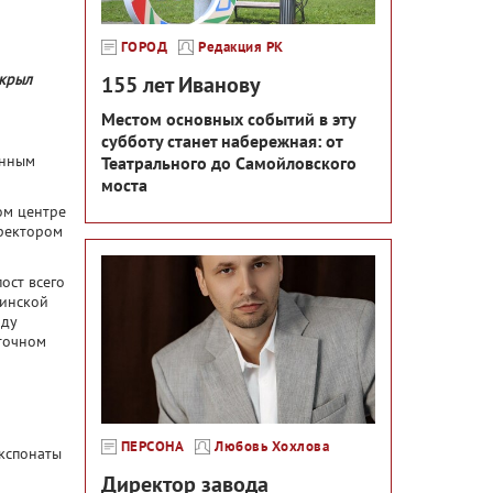
ГОРОД
Редакция РК
ткрыл
155 лет Иванову
Местом основных событий в эту
субботу станет набережная: от
енным
Театрального до Самойловского
моста
ом центре
иректором
ост всего
цинской
оду
аточном
ПЕРСОНА
Любовь Хохлова
экспонаты
Директор завода