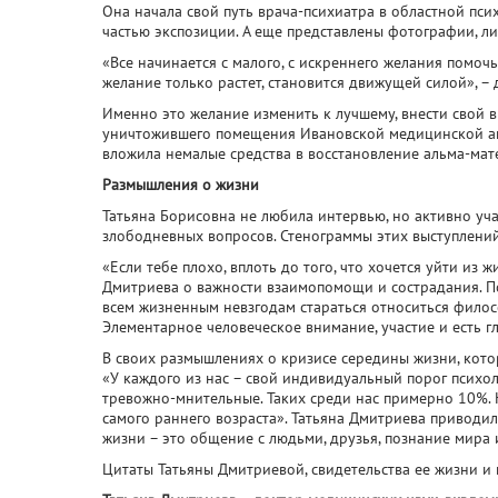
Она начала свой путь врача-психиатра в областной пс
частью экспозиции. А еще представлены фотографии, л
«Все начинается с малого, с искреннего желания помочь
желание только растет, становится движущей силой», –
Именно это желание изменить к лучшему, внести свой в
уничтожившего помещения Ивановской медицинской ака
вложила немалые средства в восстановление альма-мате
Размышления о жизни
Татьяна Борисовна не любила интервью, но активно уч
злободневных вопросов. Стенограммы этих выступлений
«Если тебе плохо, вплоть до того, что хочется уйти из 
Дмитриева о важности взаимопомощи и сострадания. По
всем жизненным невзгодам стараться относиться филосо
Элементарное человеческое внимание, участие и есть г
В своих размышлениях о кризисе середины жизни, котор
«У каждого из нас – свой индивидуальный порог психол
тревожно-мнительные. Таких среди нас примерно 10%. 
самого раннего возраста». Татьяна Дмитриева приводил
жизни – это общение с людьми, друзья, познание мира 
Цитаты Татьяны Дмитриевой, свидетельства ее жизни и 