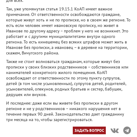
для всех.
Так, уже упомянутая статья 19.15.1 КоАП имеет важное
примечание. От ответственности освобождаются граждане,
которые живут хоть и не по прописке, но в своем же регионе. То
есть если человек имеет ивановскую прописку, но живет в
Иванове по другому адресу – проблем у него не возникнет. Это
работает и с другими муниципалитетами внутри одного
региона. То есть кинешемец без всяких штрафов может жить в
Иванове без прописки, а ивановец – в деревне на территории,
скажем, Вичугского района.
Также не стоит волноваться гражданам, которые живут без
прописки у своих близких родственников – собственников или
нанимателей конкретного жилого помещения. КоАП
освобождает от ответственности по этому пункту супругов,
детей (в том числе усыновленных), супругов детей, родителей,
усыновителей, опекунов, родных братьев и сестер, бабушек,
дедушек или внуков.
И последнее: даже если вы живете без прописки в другом
регионе и не у родственников – никакого нарушения нет в
течение первых 90 дней. Законодательство дает гражданину
три месяца на то, чтобы зарегистрироваться.
ЗАДАТЬ ВОПРОС