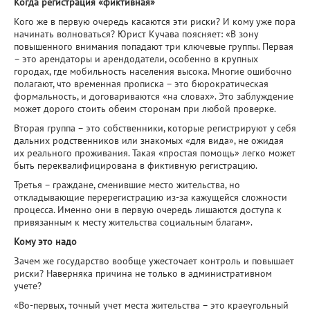
Когда регистрация «фиктивная»
Кого же в первую очередь касаются эти риски? И кому уже пора
начинать волноваться? Юрист Кучава поясняет: «В зону
повышенного внимания попадают три ключевые группы. Первая
– это арендаторы и арендодатели, особенно в крупных
городах, где мобильность населения высока. Многие ошибочно
полагают, что временная прописка – это бюрократическая
формальность, и договариваются «на словах». Это заблуждение
может дорого стоить обеим сторонам при любой проверке.
Вторая группа – это собственники, которые регистрируют у себя
дальних родственников или знакомых «для вида», не ожидая
их реального проживания. Такая «простая помощь» легко может
быть переквалифицирована в фиктивную регистрацию.
Третья – граждане, сменившие место жительства, но
откладывающие перерегистрацию из-за кажущейся сложности
процесса. Именно они в первую очередь лишаются доступа к
привязанным к месту жительства социальным благам».
Кому это надо
Зачем же государство вообще ужесточает контроль и повышает
риски? Наверняка причина не только в административном
учете?
«Во-первых, точный учет места жительства – это краеугольный