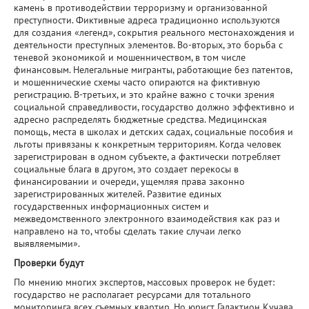
камень в противодействии терроризму и организованной
преступности. Фиктивные адреса традиционно используются
для создания «легенд», сокрытия реального местонахождения и
деятельности преступных элементов. Во-вторых, это борьба с
теневой экономикой и мошенничеством, в том числе
финансовым. Нелегальные мигранты, работающие без патентов,
и мошеннические схемы часто опираются на фиктивную
регистрацию. В-третьих, и это крайне важно с точки зрения
социальной справедливости, государство должно эффективно и
адресно распределять бюджетные средства. Медицинская
помощь, места в школах и детских садах, социальные пособия и
льготы привязаны к конкретным территориям. Когда человек
зарегистрирован в одном субъекте, а фактически потребляет
социальные блага в другом, это создает перекосы в
финансировании и очереди, ущемляя права законно
зарегистрированных жителей. Развитие единых
государственных информационных систем и
межведомственного электронного взаимодействия как раз и
направлено на то, чтобы сделать такие случаи легко
выявляемыми».
Проверки будут
По мнению многих экспертов, массовых проверок не будет:
государство не располагает ресурсами для тотального
мониторинга всех съемных квартир. Но юрист Галактион Кучава