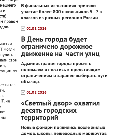
ынешнего
В финальных испытаниях приняли
и и
участие более 800 школьников 5–7-х
ств)
классов из разных регионов России
им правом
одов.
02.08.2026
В День города будет
частки
ограничено дорожное
НТ могли
движение на части улиц
кнулись с
лали свои
Администрация города просит с
ии,
понимаем отнестись к предстоящим
ьтации по
ограничениям и заранее выбирать пути
объезда.
ести газ
ти,
01.08.2026
а,
Т, не
«Светлый двор» охватил
е
десять городских
ают
территорий
аны
Новые фонари появились возле жилых
домов, школы, пешеходных маршрутов