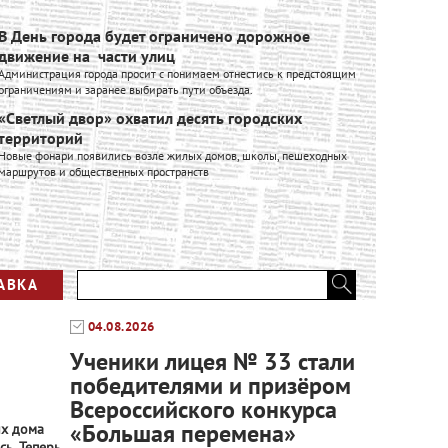
В День города будет ограничено дорожное
Ивановск
движение на части улиц
расширяе
Администрация города просит с понимаем отнестись к предстоящим
Ивановский к
ограничениям и заранее выбирать пути объезда.
входит в Гру
производстве
«Светлый двор» охватил десять городских
промышленно
территорий
Вся лент
Новые фонари появились возле жилых домов, школы, пешеходных
маршрутов и общественных пространств
АВКА
04.08.2026
Ученики лицея № 33 стали
победителями и призёром
Всероссийского конкурса
«Большая перемена»
их дома
сь. Теперь