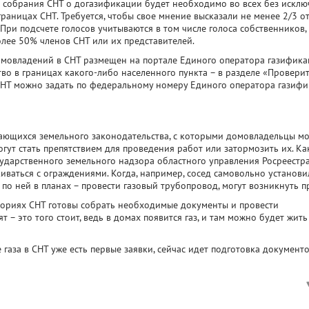
о собрания СНТ о догазификации будет необходимо во всех без искл
 границах СНТ. Требуется, чтобы свое мнение высказали не менее 2/3 о
ри подсчете голосов учитываются в том числе голоса собственников,
лее 50% членов СНТ или их представителей.
мовладений в СНТ размещен на портале Единого оператора газифика
тво в границах какого-либо населенного пункта – в разделе «Проверит
СНТ можно задать по федеральному номеру Единого оператора газифи
асающихся земельного законодательства, с которыми домовладельцы мо
огут стать препятствием для проведения работ или затормозить их. Ка
ударственного земельного надзора областного управления Росреестра
иваться с ограждениями. Когда, например, сосед самовольно установи
 по ней в планах – провести газовый трубопровод, могут возникнуть 
ториях СНТ готовы собрать необходимые документы и провести
– это того стоит, ведь в домах появится газ, и там можно будет жить
газа в СНТ уже есть первые заявки, сейчас идет подготовка документо