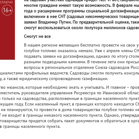
многие граждане имеют такую возможность. В феврале н
года о расширении программы социальной догазификаци
включении в нее СНТ (садовых некоммерческих товарище
заявил Владимир Путин. По предварительной оценке, так
смогут воспользоваться около полутора миллионов садов
Смогут не все
В нашем регионе желающих бесплатно провести на свои у
голубое топливо оказалось немало. Уже с апреля члены С
подавать заявки на догазификацию, однако по итогу стол
разными подводными камнями. В течение лета они присы
вопросы в региональное отделение Союза садоводов Росс
пециалистами профильных ведомств. Садоводы смогли получить консул
ву, а также юридическому сопровождению газификации.
тво нюансов, которые необходимо знать и учитывать. И главное – пров
заместитель руководителя управления Росреестра по Ивановской облас
только на садоводства, расположенные в границах населенного пункт
ущем году. Если населенный пункт, в границах которого находится СН
е планируются, то провести в дома товарищества голубое топливо н
НТ не входит в границы никакого населенного пункта. Однако, утвержд
м товарищества придется собрать пакет документов и обратиться в орг
в границы населенного пункта.