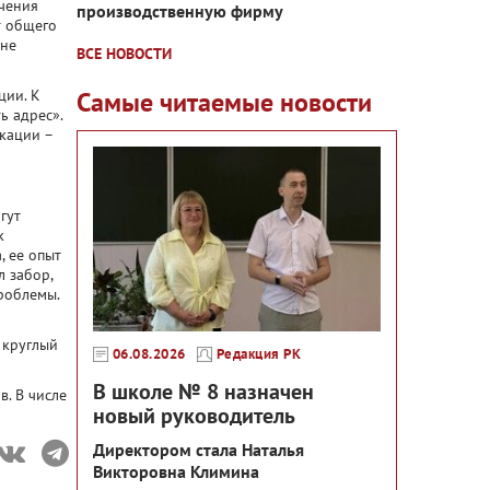
ючения
производственную фирму
т общего
 не
ВСЕ НОВОСТИ
ции. К
Самые читаемые новости
ь адрес».
кации –
гут
к
, ее опыт
л забор,
проблемы.
 круглый
06.08.2026
Редакция РК
В школе № 8 назначен
в. В числе
новый руководитель
Директором стала Наталья
Викторовна Климина