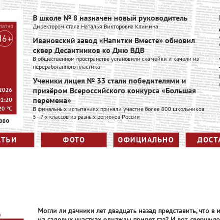
В школе № 8 назначен новый руководитель
Директором стала Наталья Викторовна Климина
Ивановский завод «Напитки Вместе» обновил
сквер Десантников ко Дню ВДВ
В общественном пространстве установили скамейки и качели из
переработанного пластика
Ученики лицея № 33 стали победителями и
призёром Всероссийского конкурса «Большая
 2026
перемена»
01:20
20
°C
В финальных испытаниях приняли участие более 800 школьников
5–7-х классов из разных регионов России
ово
АТЬИ
ФОТО
ОФИЦИАЛЬНО
ДОСТ
Могли ли дачники лет двадцать назад представить, что в 
на садовых участках однажды придет газ? И вот, свершило