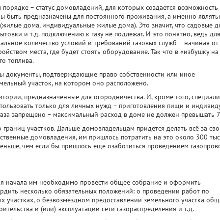
 порядке – статус домовладений, для которых создается возможность
ы быть предназначены для постоянного проживания, а именно являть
жилые дома, индивидуальные жилые дома). Это значит, что садовые 
ытовки и т.д. подключению к газу не подлежат. И это понятно, ведь дл
альное количество условий и требований газовых служб – начиная от
йством места, где будет стоять оборудование. Так что в «избушку на
го топлива.
ны документы, подтверждающие право собственности или иное
мельный участок, на котором оно расположено.
тории, предназначенные для огородничества. И, кроме того, специал
пользовать только для личных нужд – приготовления пищи и индивид
газа запрещено – максимальный расход в доме не должен превышать 7 
о границ участков. Дальше домовладельцам придется делать всё за свой
ственные домовладения, им пришлось потратить на это около 300 ты
меньше, чем если бы пришлось еще озаботиться проведением газопров
для начала им необходимо провести общее собрание и оформить
ердить несколько обязательных положений: о проведении работ по
 участках, о безвозмездном предоставлении земельного участка общ
ительства и (или) эксплуатации сети газораспределения и т.д.