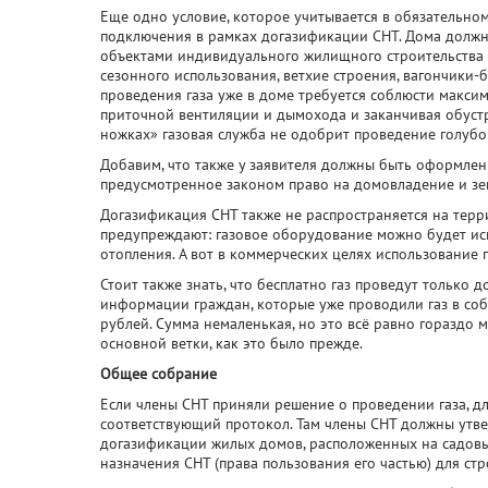
Еще одно условие, которое учитывается в обязательном
подключения в рамках догазификации СНТ. Дома должн
объектами индивидуального жилищного строительства (
сезонного использования, ветхие строения, вагончики-б
проведения газа уже в доме требуется соблюсти максим
приточной вентиляции и дымохода и заканчивая обустро
ножках» газовая служба не одобрит проведение голубо
Добавим, что также у заявителя должны быть оформле
предусмотренное законом право на домовладение и зе
Догазификация СНТ также не распространяется на терри
предупреждают: газовое оборудование можно будет ис
отопления. А вот в коммерческих целях использование 
Стоит также знать, что бесплатно газ проведут только д
информации граждан, которые уже проводили газ в соб
рублей. Сумма немаленькая, но это всё равно гораздо 
основной ветки, как это было прежде.
Общее собрание
Если члены СНТ приняли решение о проведении газа, 
соответствующий протокол. Там члены СНТ должны утв
догазификации жилых домов, расположенных на садовых
назначения СНТ (права пользования его частью) для стро