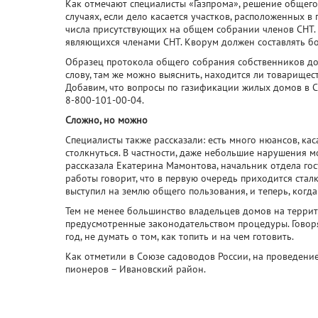
Как отмечают специалисты «Газпрома», решение общег
случаях, если дело касается участков, расположенных в
числа присутствующих на общем собрании членов СНТ. П
являющихся членами СНТ. Кворум должен составлять бо
Образец протокола общего собрания собственников до
слову, там же можно выяснить, находится ли товарищес
Добавим, что вопросы по газификации жилых домов в 
8-800-101-00-04.
Сложно, но можно
Специалисты также рассказали: есть много нюансов, к
столкнуться. В частности, даже небольшие нарушения м
рассказала Екатерина Мамонтова, начальник отдела гос
работы говорит, что в первую очередь приходится сталк
выступил на землю общего пользования, и теперь, когда
Тем не менее большинство владельцев домов на терри
предусмотренные законодательством процедуры. Говорят 
год, не думать о том, как топить и на чем готовить.
Как отметили в Союзе садоводов России, на проведение 
пионеров – Ивановский район.