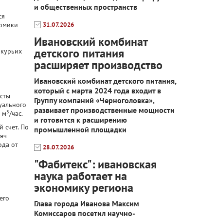
и общественных пространств
ся
домики
31.07.2026
я
Ивановский комбинат
детского питания
 курьих
расширяет производство
Ивановский комбинат детского питания,
который с марта 2024 года входит в
исты
Группу компаний «Черноголовка»,
уального
развивает производственные мощности
м³/час.
и готовится к расширению
 счет. По
промышленной площадки
сяч
ода от
28.07.2026
"Фабитекс": ивановская
наука работает на
экономику региона
его
Глава города Иванова Максим
Комиссаров посетил научно-