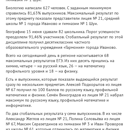
Биологию написали 627 человек. С заданным минимумом
справились 81,63% выпускников. Максимальный результат по
этому предмету показали представители лицея № 21, средней
школы № 1 города Иваново и гимназии № 1 Шуи.
Географию 15 июня сдавали 82 школьника. Порог успешности
преодолели 91,46% участников. Стобалльный результат по этой
дисциплине получил десятиклассник частного
образовательного учреждения «Гармония» города Иваново.
Всего на сегодняшний день в регионе насчитывается 68
максимальных результатов ЕГЭ. Из них десять пришлись на
химию, четыре — на русский язык, 26 — на математику
профильного уровня и 18 — на физику.
Есть и выпускники, которые показали выдающийся результат
сразу по нескольким предметам. Алексей Подкорытов из лицея
№ 67 получил по 100 баллов по русскому языку, профильной
математике и физике. Семён Виноградов из лицея № 21 набрал
максимум по русскому языку, профильной математике и
информатике.
По два стобалльных результата у семи выпускников. В их числе
Александр Жеглов из лицея № 21, Полина Соловьёва из лицея
№ 67, Максим Серазетдинов из гимназии № 3 и Иван Проворов
из школы № 61, которые отличились по математике и физике.