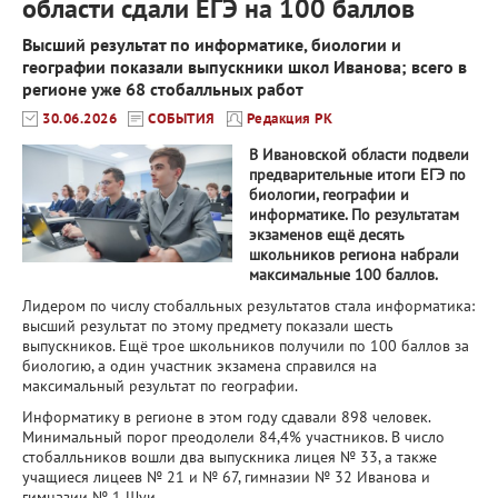
области сдали ЕГЭ на 100 баллов
Высший результат по информатике, биологии и
географии показали выпускники школ Иванова; всего в
регионе уже 68 стобалльных работ
30.06.2026
СОБЫТИЯ
Редакция РК
В Ивановской области подвели
предварительные итоги ЕГЭ по
биологии, географии и
информатике. По результатам
экзаменов ещё десять
школьников региона набрали
максимальные 100 баллов.
Лидером по числу стобалльных результатов стала информатика:
высший результат по этому предмету показали шесть
выпускников. Ещё трое школьников получили по 100 баллов за
биологию, а один участник экзамена справился на
максимальный результат по географии.
Информатику в регионе в этом году сдавали 898 человек.
Минимальный порог преодолели 84,4% участников. В число
стобалльников вошли два выпускника лицея № 33, а также
учащиеся лицеев № 21 и № 67, гимназии № 32 Иванова и
гимназии № 1 Шуи.