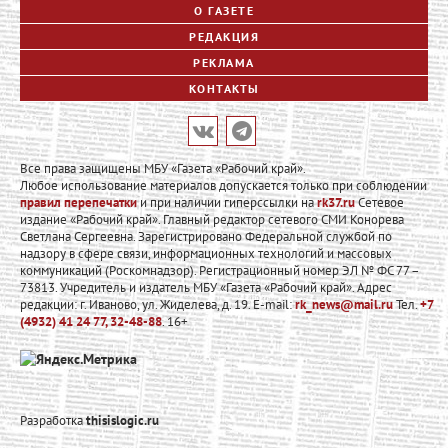
О ГАЗЕТЕ
РЕДАКЦИЯ
РЕКЛАМА
КОНТАКТЫ
Все права защищены МБУ «Газета «Рабочий край».
Любое использование материалов допускается только при соблюдении
правил перепечатки
и при наличии гиперссылки на
rk37.ru
Сетевое
издание «Рабочий край». Главный редактор сетевого СМИ Конорева
Светлана Сергеевна. Зарегистрировано Федеральной службой по
надзору в сфере связи, информационных технологий и массовых
коммуникаций (Роскомнадзор). Регистрационный номер ЭЛ № ФС 77 –
73813. Учредитель и издатель МБУ «Газета «Рабочий край». Адрес
редакции: г. Иваново, ул. Жиделева, д. 19. E-mail:
rk_news@mail.ru
Тел.
+7
(4932) 41 24 77, 32-48-88
. 16+
Разработка
thisislogic.ru