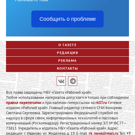
Сообщить о проблеме
О ГАЗЕТЕ
РЕДАКЦИЯ
РЕКЛАМА
КОНТАКТЫ
Все права защищены МБУ «Газета «Рабочий край».
Любое использование материалов допускается только при соблюдении
правил перепечатки
и при наличии гиперссылки на
rk37.ru
Сетевое
издание «Рабочий край». Главный редактор сетевого СМИ Конорева
Светлана Сергеевна. Зарегистрировано Федеральной службой по
надзору в сфере связи, информационных технологий и массовых
коммуникаций (Роскомнадзор). Регистрационный номер ЭЛ № ФС 77 –
73813. Учредитель и издатель МБУ «Газета «Рабочий край». Адрес
редакции: г. Иваново, ул. Жиделева, д. 19. E-mail:
rk_news@mail.ru
Тел.
+7