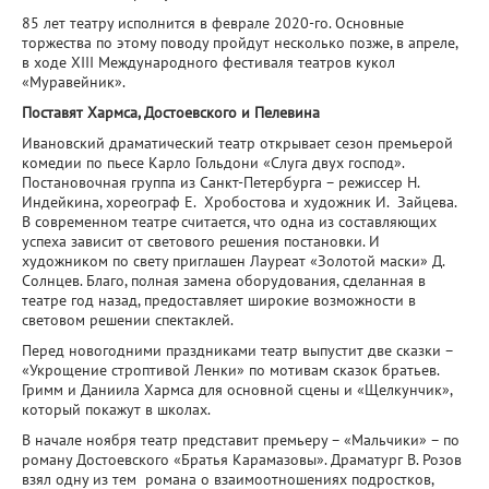
85 лет театру исполнится в феврале 2020-го. Основные
торжества по этому поводу пройдут несколько позже, в апреле,
в ходе XIII Международного фестиваля театров кукол
«Муравейник».
Поставят Хармса, Достоевского и Пелевина
Ивановский драматический театр открывает сезон премьерой
комедии по пьесе Карло Гольдони «Слуга двух господ».
Постановочная группа из Санкт-Петербурга – режиссер Н.
Индейкина, хореограф Е. Хробостова и художник И. Зайцева.
В современном театре считается, что одна из составляющих
успеха зависит от светового решения постановки. И
художником по свету приглашен Лауреат «Золотой маски» Д.
Солнцев. Благо, полная замена оборудования, сделанная в
театре год назад, предоставляет широкие возможности в
световом решении спектаклей.
Перед новогодними праздниками театр выпустит две сказки –
«Укрощение строптивой Ленки» по мотивам сказок братьев.
Гримм и Даниила Хармса для основной сцены и «Щелкунчик»,
который покажут в школах.
В начале ноября театр представит премьеру – «Мальчики» – по
роману Достоевского «Братья Карамазовы». Драматург В. Розов
взял одну из тем романа о взаимоотношениях подростков,