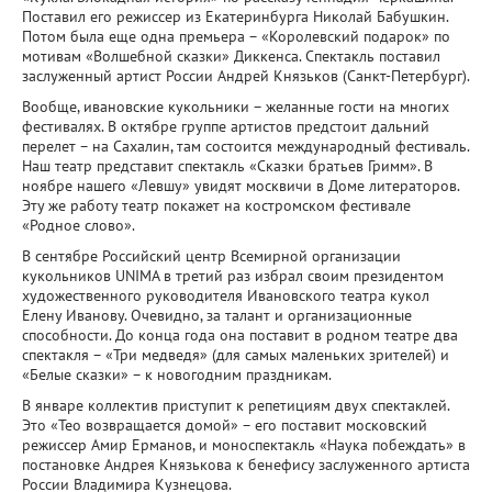
Поставил его режиссер из Екатеринбурга Николай Бабушкин.
Потом была еще одна премьера – «Королевский подарок» по
мотивам «Волшебной сказки» Диккенса. Спектакль поставил
заслуженный артист России Андрей Князьков (Санкт-Петербург).
Вообще, ивановские кукольники – желанные гости на многих
фестивалях. В октябре группе артистов предстоит дальний
перелет – на Сахалин, там состоится международный фестиваль.
Наш театр представит спектакль «Сказки братьев Гримм». В
ноябре нашего «Левшу» увидят москвичи в Доме литераторов.
Эту же работу театр покажет на костромском фестивале
«Родное слово».
В сентябре Российский центр Всемирной организации
кукольников UNIMA в третий раз избрал своим президентом
художественного руководителя Ивановского театра кукол
Елену Иванову. Очевидно, за талант и организационные
способности. До конца года она поставит в родном театре два
спектакля – «Три медведя» (для самых маленьких зрителей) и
«Белые сказки» – к новогодним праздникам.
В январе коллектив приступит к репетициям двух спектаклей.
Это «Тео возвращается домой» – его поставит московский
режиссер Амир Ерманов, и моноспектакль «Наука побеждать» в
постановке Андрея Князькова к бенефису заслуженного артиста
России Владимира Кузнецова.