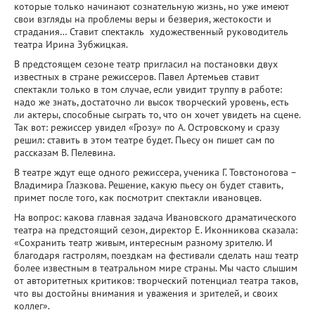
которые только начинают сознательную жизнь, но уже имеют
свои взгляды на проблемы веры и безверия, жестокости и
страдания… Ставит спектакль художественный руководитель
театра Ирина Зубжицкая.
В предстоящем сезоне театр пригласил на постановки двух
известных в стране режиссеров. Павел Артемьев ставит
спектакли только в том случае, если увидит труппу в работе:
надо же знать, достаточно ли высок творческий уровень, есть
ли актеры, способные сыграть то, что он хочет увидеть на сцене.
Так вот: режиссер увидел «Грозу» по А. Островскому и сразу
решил: ставить в этом театре будет. Пьесу он пишет сам по
рассказам В. Пелевина.
В театре ждут еще одного режиссера, ученика Г. Товстоногова –
Владимира Глазкова. Решение, какую пьесу он будет ставить,
примет после того, как посмотрит спектакли ивановцев.
На вопрос: какова главная задача Ивановского драматического
театра на предстоящий сезон, директор Е. Иконникова сказала:
«Сохранить театр живым, интересным разному зрителю. И
благодаря гастролям, поездкам на фестивали сделать наш театр
более известным в театральном мире страны. Мы часто слышим
от авторитетных критиков: творческий потенциал театра таков,
что вы достойны внимания и уважения и зрителей, и своих
коллег».