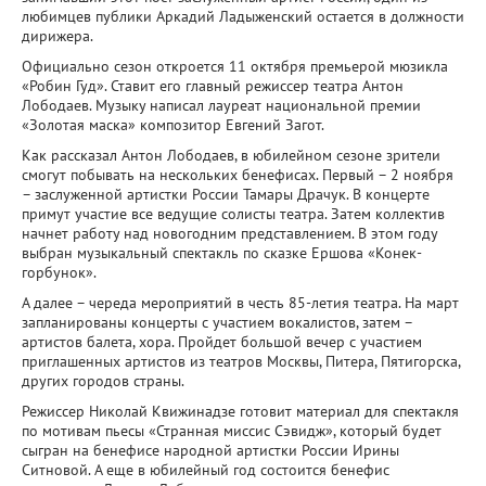
любимцев публики Аркадий Ладыженский остается в должности
дирижера.
Официально сезон откроется 11 октября премьерой мюзикла
«Робин Гуд». Ставит его главный режиссер театра Антон
Лободаев. Музыку написал лауреат национальной премии
«Золотая маска» композитор Евгений Загот.
Как рассказал Антон Лободаев, в юбилейном сезоне зрители
смогут побывать на нескольких бенефисах. Первый – 2 ноября
– заслуженной артистки России Тамары Драчук. В концерте
примут участие все ведущие солисты театра. Затем коллектив
начнет работу над новогодним представлением. В этом году
выбран музыкальный спектакль по сказке Ершова «Конек-
горбунок».
А далее – череда мероприятий в честь 85-летия театра. На март
запланированы концерты с участием вокалистов, затем –
артистов балета, хора. Пройдет большой вечер с участием
приглашенных артистов из театров Москвы, Питера, Пятигорска,
других городов страны.
Режиссер Николай Квижинадзе готовит материал для спектакля
по мотивам пьесы «Странная миссис Сэвидж», который будет
сыгран на бенефисе народной артистки России Ирины
Ситновой. А еще в юбилейный год состоится бенефис