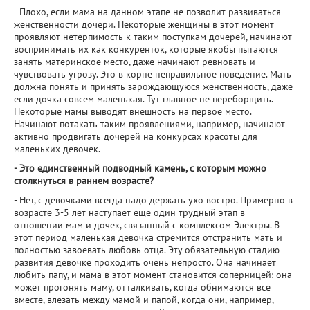
- Плохо, если мама на данном этапе не позволит развиваться
женственности дочери. Некоторые женщины в этот момент
проявляют нетерпимость к таким поступкам дочерей, начинают
воспринимать их как конкуренток, которые якобы пытаются
занять материнское место, даже начинают ревновать и
чувствовать угрозу. Это в корне неправильное поведение. Мать
должна понять и принять зарождающуюся женственность, даже
если дочка совсем маленькая. Тут главное не переборщить.
Некоторые мамы выводят внешность на первое место.
Начинают потакать таким проявлениями, например, начинают
активно продвигать дочерей на конкурсах красоты для
маленьких девочек.
- Это единственный подводный камень, с которым можно
столкнуться в раннем возрасте?
- Нет, с девочками всегда надо держать ухо востро. Примерно в
возрасте 3-5 лет наступает еще один трудный этап в
отношении мам и дочек, связанный с комплексом Электры. В
этот период маленькая девочка стремится отстранить мать и
полностью завоевать любовь отца. Эту обязательную стадию
развития девочке проходить очень непросто. Она начинает
любить папу, и мама в этот момент становится соперницей: она
может прогонять маму, отталкивать, когда обнимаются все
вместе, влезать между мамой и папой, когда они, например,