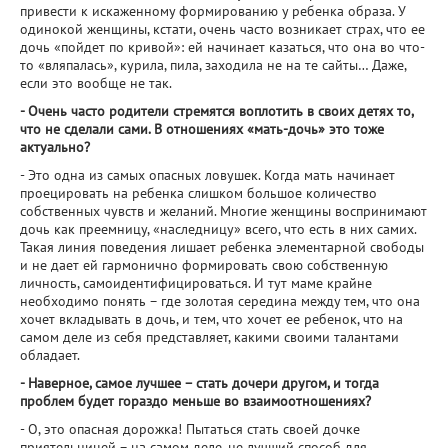
привести к искаженному формированию у ребенка образа. У
одинокой женщины, кстати, очень часто возникает страх, что ее
дочь «пойдет по кривой»: ей начинает казаться, что она во что-
то «вляпалась», курила, пила, заходила не на те сайты… Даже,
если это вообще не так.
- Очень часто родители стремятся воплотить в своих детях то,
что не сделали сами. В отношениях «мать-дочь» это тоже
актуально?
- Это одна из самых опасных ловушек. Когда мать начинает
проецировать на ребенка слишком большое количество
собственных чувств и желаний. Многие женщины воспринимают
дочь как преемницу, «наследницу» всего, что есть в них самих.
Такая линия поведения лишает ребенка элементарной свободы
и не дает ей гармонично формировать свою собственную
личность, самоидентифицироваться. И тут маме крайне
необходимо понять – где золотая середина между тем, что она
хочет вкладывать в дочь, и тем, что хочет ее ребенок, что на
самом деле из себя представляет, какими своими талантами
обладает.
- Наверное, самое лучшее – стать дочери другом, и тогда
проблем будет гораздо меньше во взаимоотношениях?
- О, это опасная дорожка! Пытаться стать своей дочке
приятельницей – на самом деле, не лучший способ для