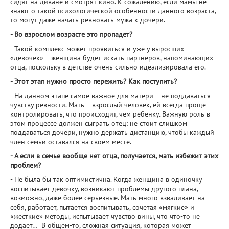
сидят на диване и смотрят кино. К сожалению, если мамы не
знают о такой психологической особенности данного возраста,
то могут даже начать ревновать мужа к дочери.
- Во взрослом возрасте это пропадет?
- Такой комплекс может проявиться и уже у выросших
«девочек» – женщина будет искать партнеров, напоминающих
отца, поскольку в детстве очень сильно идеализировала его.
- Этот этап нужно просто пережить? Как поступить?
- На данном этапе самое важное для матери – не поддаваться
чувству ревности. Мать – взрослый человек, ей всегда проще
контролировать, что происходит, чем ребенку. Важную роль в
этом процессе должен сыграть отец: не стоит слишком
поддаваться дочери, нужно держать дистанцию, чтобы каждый
член семьи оставался на своем месте.
- А если в семье вообще нет отца, получается, мать избежит этих
проблем?
- Не была бы так оптимистична. Когда женщина в одиночку
воспитывает девочку, возникают проблемы другого плана,
возможно, даже более серьезные. Мать много взваливает на
себя, работает, пытается воспитывать, сочетая «мягкие» и
«жесткие» методы, испытывает чувство вины, что что-то не
додает… В общем-то, сложная ситуация, которая может