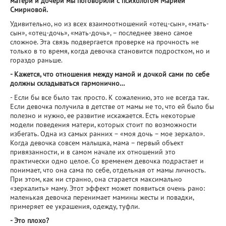
матери и дочери мы поговорили с психологом Марией
Смирновой.
Удивительно, но из всех взаимоотношений «отец-сын», «мать-
сын», «отец-дочь», «мать-дочь», – последнее звено самое
сложное. Эта связь подвергается проверке на прочность не
только в то время, когда девочка становится подростком, но и
гораздо раньше.
- Кажется, что отношения между мамой и дочкой сами по себе
должны складываться гармонично…
- Если бы все было так просто. К сожалению, это не всегда так.
Если девочка получила в детстве от мамы не то, что ей было бы
полезно и нужно, ее развитие искажается. Есть некоторые
модели поведения матери, которых стоит по возможности
избегать. Одна из самых ранних – «моя дочь – мое зеркало».
Когда девочка совсем малышка, мама – первый объект
привязанности, и в самом начале их отношений это
практически одно целое. Со временем девочка подрастает и
понимает, что она сама по себе, отдельная от мамы личность.
При этом, как ни странно, она старается максимально
«зеркалить» маму. Этот эффект может появиться очень рано:
маленькая девочка перенимает мамины жесты и повадки,
примеряет ее украшения, одежду, туфли.
- Это плохо?