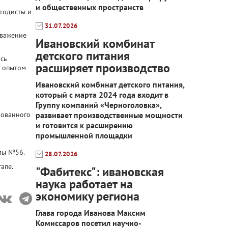
и общественных пространств
етодисты и
31.07.2026
уважение
Ивановский комбинат
детского питания
ись
расширяет производство
ь опытом
Ивановский комбинат детского питания,
который с марта 2024 года входит в
Группу компаний «Черноголовка»,
рованного
развивает производственные мощности
и готовится к расширению
промышленной площадки
олы №56.
28.07.2026
апе.
"Фабитекс": ивановская
наука работает на
экономику региона
Глава города Иванова Максим
Комиссаров посетил научно-