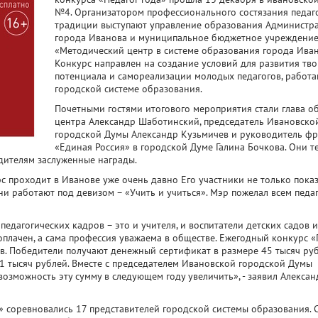
№4. Организатором профессионального состязания педаг
традиции выступают управление образования Администр
города Иванова и муниципальное бюджетное учреждени
«Методический центр в системе образования города Иван
Конкурс направлен на создание условий для развития тв
потенциала и самореализации молодых педагогов, работ
городской системе образования.
Почетными гостями итогового мероприятия стали глава о
центра Александр Шаботинский, председатель Ивановско
городской Думы Александр Кузьмичев и руководитель ф
«Единая Россия» в городской Думе Галина Бочкова. Они т
дителям заслуженные награды.
урс проходит в Иванове уже очень давно Его участники не только пока
и работают под девизом – «Учить и учиться». Мэр пожелал всем педа
едагогических кадров – это и учителя, и воспитатели детских садов и
оплачен, а сама профессия уважаема в обществе. Ежегодный конкурс «
в. Победители получают денежный сертификат в размере 45 тысяч руб
11 тысяч рублей. Вместе с председателем Ивановской городской Думы
зможность эту сумму в следующем году увеличить», - заявил Алексан
а» соревновались 17 представителей городской системы образования. 