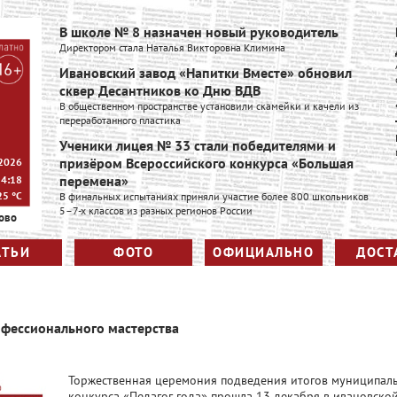
В школе № 8 назначен новый руководитель
Директором стала Наталья Викторовна Климина
Ивановский завод «Напитки Вместе» обновил
сквер Десантников ко Дню ВДВ
В общественном пространстве установили скамейки и качели из
переработанного пластика
Ученики лицея № 33 стали победителями и
призёром Всероссийского конкурса «Большая
 2026
перемена»
14:18
25
°C
В финальных испытаниях приняли участие более 800 школьников
5–7-х классов из разных регионов России
ово
АТЬИ
ФОТО
ОФИЦИАЛЬНО
ДОСТ
офессионального мастерства
Торжественная церемония подведения итогов муниципал
конкурса «Педагог года» прошла 13 декабря в ивановско