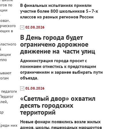
огов по
В финальных испытаниях приняли
ации
участие более 800 школьников 5–7-х
е
классов из разных регионов России
ова».
орческого
02.08.2026
ающих в
В День города будет
ограничено дорожное
бластного
й
движение на части улиц
ракции
епло
Администрация города просит с
понимаем отнестись к предстоящим
ограничениям и заранее выбирать пути
зывают
объезда.
гогам
01.08.2026
 педагоги
Педагог
«Светлый двор» охватил
лей,
десять городских
территорий
др
Новые фонари появились возле жилых
Среди них
домов, школы, пешеходных маршрутов