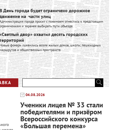
В День города будет ограничено дорожное
Ивановск
движение на части улиц
расширяе
Администрация города просит с понимаем отнестись к предстоящим
Ивановский к
ограничениям и заранее выбирать пути объезда.
входит в Гру
производстве
«Светлый двор» охватил десять городских
промышленно
территорий
Вся лент
Новые фонари появились возле жилых домов, школы, пешеходных
маршрутов и общественных пространств
АВКА
04.08.2026
Ученики лицея № 33 стали
победителями и призёром
Всероссийского конкурса
«Большая перемена»
ьного
й школе