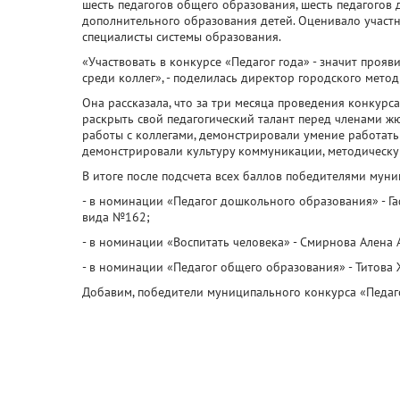
шесть педагогов общего образования, шесть педагогов
дополнительного образования детей. Оценивало участн
специалисты системы образования.
«Участвовать в конкурсе «Педагог года» - значит проя
среди коллег», - поделилась директор городского мето
Она рассказала, что за три месяца проведения конкур
раскрыть свой педагогический талант перед членами жю
работы с коллегами, демонстрировали умение работать
демонстрировали культуру коммуникации, методическую
В итоге после подсчета всех баллов победителями муни
- в номинации «Педагог дошкольного образования» - Г
вида №162;
- в номинации «Воспитать человека» - Смирнова Алена 
- в номинации «Педагог общего образования» - Титова
Добавим, победители муниципального конкурса «Педаго