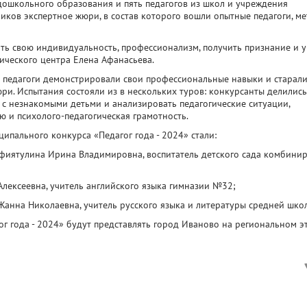
 дошкольного образования и пять педагогов из школ и учреждения
иков экспертное жюри, в состав которого вошли опытные педагоги, м
вить свою индивидуальность, профессионализм, получить признание и 
дического центра Елена Афанасьева.
са педагоги демонстрировали свои профессиональные навыки и старал
ри. Испытания состояли из в нескольких туров: конкурсанты делилис
 с незнакомыми детьми и анализировать педагогические ситуации,
 и психолого-педагогическая грамотность.
ципального конкурса «Педагог года - 2024» стали:
афиятулина Ирина Владимировна, воспитатель детского сада комбини
Алексеевна, учитель английского языка гимназии №32;
 Жанна Николаевна, учитель русского языка и литературы средней шк
г года - 2024» будут представлять город Иваново на региональном эт