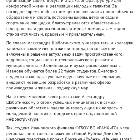
организации своего досуга и отдыха, инфраструктуре для
комфортной жизни и реализации молодых талантов. За
последнее время в областном центре появились новые объекты
образования и спорта, построены школы, детские сады и
спортивные площадки, благоустраиваются общественные
пространства и дворы многоквартирных домов, а сам город
становится чистым, красивым и привлекательным.
По словам Александра Шаботинского, университеты и колледжи
занимают важное место в жизни города, поскольку они
включены в решение актуальных задач пространственного,
кадрового, социального и технологического развития
муниципалитета. «В одиннадцати вузах, расположенных в
Иванове обучается более 22 тысяч студентов. Ежегодно
студенты и молодые ученые ведут научные исследования,
внедряют новейшие разработки в различных сферах
производства и жизни», - подчеркнул мэр.
На встрече молодые люди рассказали Александру
Шаботинскому о своих успешных инициативах в самых
различных областях и задали интересующие их вопросы о
молодежной политике, городских проектах, спортивной
инфраструктуре.
Так, студент Ивановского филиала ФГБОУ ВО «РАНХиГС», член
регионального совета движения «Новый Рубеж» Дмитрий
Федосеев представил проект Дружина «Рубеж». «На наш взгляд,