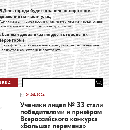
В День города будет ограничено дорожное
Ивановск
движение на части улиц
расширяе
Администрация города просит с понимаем отнестись к предстоящим
Ивановский к
ограничениям и заранее выбирать пути объезда.
входит в Гру
производстве
«Светлый двор» охватил десять городских
промышленно
территорий
Вся лент
Новые фонари появились возле жилых домов, школы, пешеходных
маршрутов и общественных пространств
АВКА
04.08.2026
Ученики лицея № 33 стали
а –
победителями и призёром
Всероссийского конкурса
«Большая перемена»