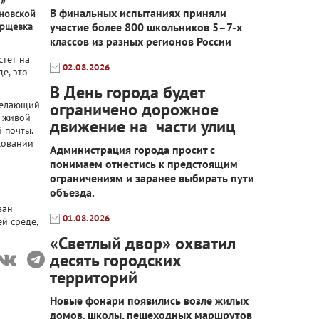
5»
В финальных испытаниях приняли
ановской
орщевка
участие более 800 школьников 5–7-х
классов из разных регионов России
стет на
02.08.2026
е, это
В День города будет
желающий
ограничено дорожное
и живой
движение на части улиц
 почты.
совании
Администрация города просит с
понимаем отнестись к предстоящим
ограничениям и заранее выбирать пути
объезда.
ван
01.08.2026
й среде,
«Светлый двор» охватил
десять городских
территорий
Новые фонари появились возле жилых
домов, школы, пешеходных маршрутов