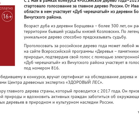
С 1 мая в рамках конкурса «Российское дерево года–202
стартовало голосование за главное дерево России. От Ив
области в нем участвует «Дуб черешчатый» из деревни Б
Вичугского района.
Возраст дуба из деревни Борщевка – более 300 лет, он ра
территории бывшей усадьбы князей Козловских. По легенд
уникальное дерево способно предсказывать судьбу.
Проголосовать за российское дерево года может любой 
на сайте Всероссийской программы «Деревья – памятник
природы», подтвердив свой голос с помощью электронной
«Дуб черешчатый» из Вичугского района участвует в голо
под номером 816.
победившему в конкурсе, вручат сертификат на обследование дерева и
ами Центра древесных экспертиз «ЗДОРОВЫЙ ЛЕС».
ру главного дерева страны, который проводится с 2017 года. Он приз
ой природы и вдохновить активных граждан заботиться об окружающе
ых деревьев в природном и культурном наследии России.