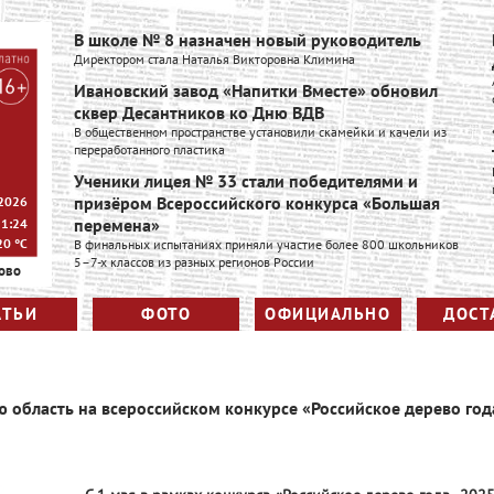
В школе № 8 назначен новый руководитель
Директором стала Наталья Викторовна Климина
Ивановский завод «Напитки Вместе» обновил
сквер Десантников ко Дню ВДВ
В общественном пространстве установили скамейки и качели из
переработанного пластика
Ученики лицея № 33 стали победителями и
призёром Всероссийского конкурса «Большая
 2026
перемена»
11:24
20
°C
В финальных испытаниях приняли участие более 800 школьников
5–7-х классов из разных регионов России
ово
АТЬИ
ФОТО
ОФИЦИАЛЬНО
ДОСТ
ю область на всероссийском конкурсе «Российское дерево год