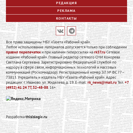
РЕДАКЦИЯ
РЕКЛАМА
КОНТАКТЫ
Все права защищены МБУ «Газета «Рабочий край».
Любое использование материалов допускается только при соблюдении
правил перепечатки
и при наличии гиперссылки на
rk37.ru
Сетевое
издание «Рабочий край». Главный редактор сетевого СМИ Конорева
Светлана Сергеевна. Зарегистрировано Федеральной службой по
надзору в сфере связи, информационных технологий и массовых
коммуникаций (Роскомнадзор). Регистрационный номер ЭЛ № ФС 77 –
73813. Учредитель и издатель МБУ «Газета «Рабочий край». Адрес
редакции: г. Иваново, ул. Жиделева, д. 19. E-mail:
rk_news@mail.ru
Тел.
+7
(4932) 41 24 77, 32-48-88
. 16+
Разработка
thisislogic.ru