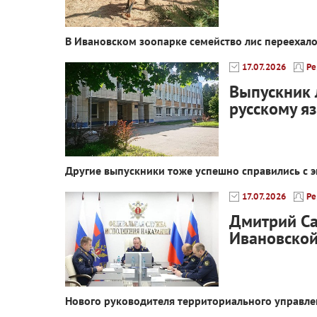
В Ивановском зоопарке семейство лис переехал
17.07.2026
Ре
Выпускник 
русскому я
Другие выпускники тоже успешно справились с 
17.07.2026
Ре
Дмитрий Са
Ивановской
Нового руководителя территориального управле