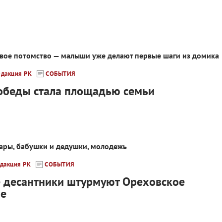
рвое потомство — малыши уже делают первые шаги из домика
едакция РК
СОБЫТИЯ
обеды стала площадью семьи
пары, бабушки и дедушки, молодежь
дакция РК
СОБЫТИЯ
 десантники штурмуют Ореховское
ие