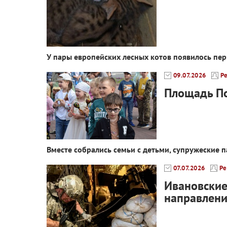
У пары европейских лесных котов появилось пе
09.07.2026
Р
Площадь П
Вместе собрались семьи с детьми, супружеские 
07.07.2026
Ре
Ивановские
направлен