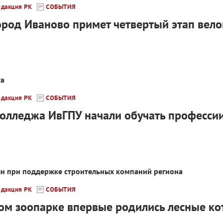
едакция РК
СОБЫТИЯ
город Иваново примет четвертый этап вел
та
едакция РК
СОБЫТИЯ
колледжа ИвГПУ начали обучать професси
и при поддержке строительных компаний региона
едакция РК
СОБЫТИЯ
ом зоопарке впервые родились лесные ко