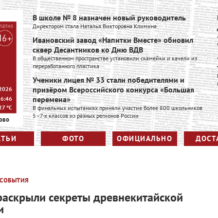
В школе № 8 назначен новый руководитель
Директором стала Наталья Викторовна Климина
Ивановский завод «Напитки Вместе» обновил
сквер Десантников ко Дню ВДВ
В общественном пространстве установили скамейки и качели из
переработанного пластика
Ученики лицея № 33 стали победителями и
призёром Всероссийского конкурса «Большая
 2026
перемена»
16:46
27
°C
В финальных испытаниях приняли участие более 800 школьников
5–7-х классов из разных регионов России
ово
АТЬИ
ФОТО
ОФИЦИАЛЬНО
ДОСТ
СОБЫТИЯ
раскрыли секреты древнекитайской
и