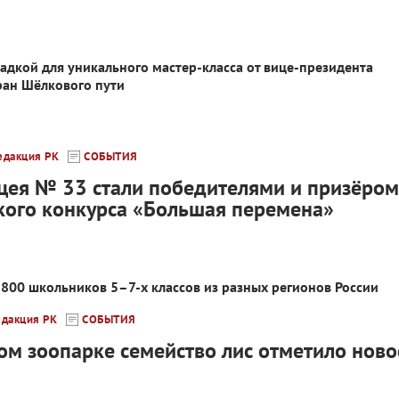
дкой для уникального мастер-класса от вице-президента
ан Шёлкового пути
едакция РК
СОБЫТИЯ
цея № 33 стали победителями и призёром
кого конкурса «Большая перемена»
800 школьников 5–7-х классов из разных регионов России
едакция РК
СОБЫТИЯ
ом зоопарке семейство лис отметило ново