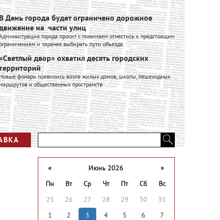
В День города будет ограничено дорожное
Ивановск
движение на части улиц
расширяе
Администрация города просит с понимаем отнестись к предстоящим
Ивановский к
ограничениям и заранее выбирать пути объезда.
входит в Гру
производстве
«Светлый двор» охватил десять городских
промышленно
территорий
Вся лент
Новые фонари появились возле жилых домов, школы, пешеходных
маршрутов и общественных пространств
АВКА
«
Июнь 2026
»
Пн
Вт
Ср
Чт
Пт
Сб
Вс
25
26
27
28
29
30
31
1
2
3
4
5
6
7