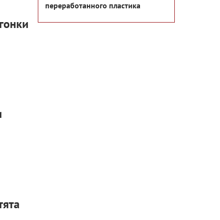
переработанного пластика
огонки
и
тята