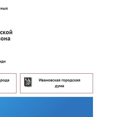
нных
ской
вона
еди