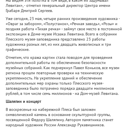
мы видим эти полотна в том виде, в каком их задумывал
Левитан», - отметил генеральный директор Центра имени
Грабаря Дмитрий Сергеев.
Уже сегодня, 23 мая, четыре ранних произведения художника -
«Овраг за забором», «Полустанок», «Речная заводь», «Розы» и
поздняя работа «Тихая речка» - займут свое место в постоянной
экспозиции в Доме-музее Исаака Левитана. Всего в собрании
Плесского музея-заповедника представлено 23 работы
художника разных лет, из них двадцать живописных и три
графические.
Отметим, что кража картин стала поводом для проведения
дополнительной работы по обеспечению безопасности
музейных собраний. Как подчеркнул Павел Коньков, все музеи
региона прошли повторные проверки на техническую
укрепленность. На укрепление зданий и обеспечение
дополнительных мер охраны только Плесского музея-
заповедника было потрачено порядка двадцати миллионов
рублей, в том числе семь миллионов - на Дом-музей Левитана.
Шаляпин и концерт
В воскресенье на набережной Плеса был заложен
символический камень в основание скульптурной группы,
посвященной Федору Шаляпину. Автором памятника станет
народный художник России Александр Рукавишников.