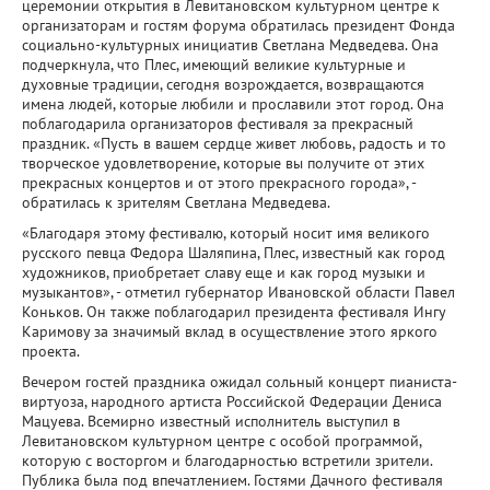
церемонии открытия в Левитановском культурном центре к
организаторам и гостям форума обратилась президент Фонда
социально-культурных инициатив Светлана Медведева. Она
подчеркнула, что Плес, имеющий великие культурные и
духовные традиции, сегодня возрождается, возвращаются
имена людей, которые любили и прославили этот город. Она
поблагодарила организаторов фестиваля за прекрасный
праздник. «Пусть в вашем сердце живет любовь, радость и то
творческое удовлетворение, которые вы получите от этих
прекрасных концертов и от этого прекрасного города», -
обратилась к зрителям Светлана Медведева.
«Благодаря этому фестивалю, который носит имя великого
русского певца Федора Шаляпина, Плес, известный как город
художников, приобретает славу еще и как город музыки и
музыкантов», - отметил губернатор Ивановской области Павел
Коньков. Он также поблагодарил президента фестиваля Ингу
Каримову за значимый вклад в осуществление этого яркого
проекта.
Вечером гостей праздника ожидал сольный концерт пианиста-
виртуоза, народного артиста Российской Федерации Дениса
Мацуева. Всемирно известный исполнитель выступил в
Левитановском культурном центре с особой программой,
которую с восторгом и благодарностью встретили зрители.
Публика была под впечатлением. Гостями Дачного фестиваля