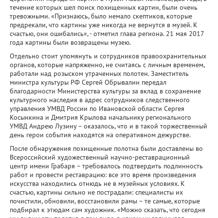
течение которых шел поиск похищенных картин, были очень
тревожными. «Признаюсь, было немало скептиков, которые
предрекали, что картины уже никогда не вернутся в музей. К
счастью, они ошибались», - отметил глава региона. 21 мая 2017
года картины были возвращены музею.
Отдельно стоит упомянуть и сотрудников правоохранительных
органов, которые напряженно, не считаясь с личным временем,
работали над розыском утраченных полотен. Заместитель
министра культуры РФ Сергей Обрывалин передал
благодарности Министерства культуры за вклад в сохранение
культурного наследия в адрес сотрудников следственного
управления УМВД России по Ивановской области Сергея
Косынкина и Дмитрия Крылова начальнику регионального
УМВД Андрею Лузину – оказалось, что и в такой торжественный
день герои события находятся на оперативном дежурстве.
После обнаружения похищенные полотна были доставлены во
Всероссийский художественный научно-реставрационный
центр имени Грабаря – требовалось подтвердить подлинность
работ и провести реставрацию: все это время произведения
искусства находились отнюдь не в музейных условиях. К
счастью, картины сильно не пострадали: специалисты их
почистили, обновили, восстановили рамы – те самые, которые
подбирал к этюдам сам художник. «Можно сказать, что сегодня