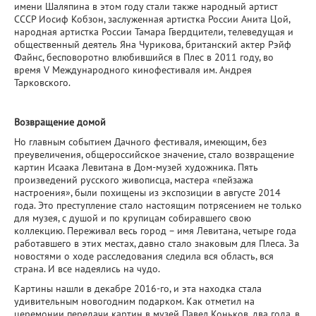
имени Шаляпина в этом году стали также народный артист
СССР Иосиф Кобзон, заслуженная артистка России Анита Цой,
народная артистка России Тамара Гвердцители, телеведущая и
общественный деятель Яна Чурикова, британский актер Рэйф
Файнс, бесповоротно влюбившийся в Плес в 2011 году, во
время V Международного кинофестиваля им. Андрея
Тарковского.
Возвращение домой
Но главным событием Дачного фестиваля, имеющим, без
преувеличения, общероссийское значение, стало возвращение
картин Исаака Левитана в Дом-музей художника. Пять
произведений русского живописца, мастера «пейзажа
настроения», были похищены из экспозиции в августе 2014
года. Это преступление стало настоящим потрясением не только
для музея, с душой и по крупицам собиравшего свою
коллекцию. Переживал весь город – имя Левитана, четыре года
работавшего в этих местах, давно стало знаковым для Плеса. За
новостями о ходе расследования следила вся область, вся
страна. И все надеялись на чудо.
Картины нашли в декабре 2016-го, и эта находка стала
удивительным новогодним подарком. Как отметил на
церемонии передачи картин в музей Павел Коньков, два года, в