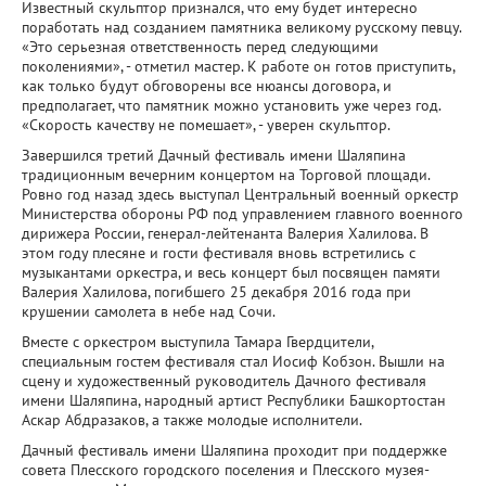
Известный скульптор признался, что ему будет интересно
поработать над созданием памятника великому русскому певцу.
«Это серьезная ответственность перед следующими
поколениями», - отметил мастер. К работе он готов приступить,
как только будут обговорены все нюансы договора, и
предполагает, что памятник можно установить уже через год.
«Скорость качеству не помешает», - уверен скульптор.
Завершился третий Дачный фестиваль имени Шаляпина
традиционным вечерним концертом на Торговой площади.
Ровно год назад здесь выступал Центральный военный оркестр
Министерства обороны РФ под управлением главного военного
дирижера России, генерал-лейтенанта Валерия Халилова. В
этом году плесяне и гости фестиваля вновь встретились с
музыкантами оркестра, и весь концерт был посвящен памяти
Валерия Халилова, погибшего 25 декабря 2016 года при
крушении самолета в небе над Сочи.
Вместе с оркестром выступила Тамара Гвердцители,
специальным гостем фестиваля стал Иосиф Кобзон. Вышли на
сцену и художественный руководитель Дачного фестиваля
имени Шаляпина, народный артист Республики Башкортостан
Аскар Абдразаков, а также молодые исполнители.
Дачный фестиваль имени Шаляпина проходит при поддержке
совета Плесского городского поселения и Плесского музея-