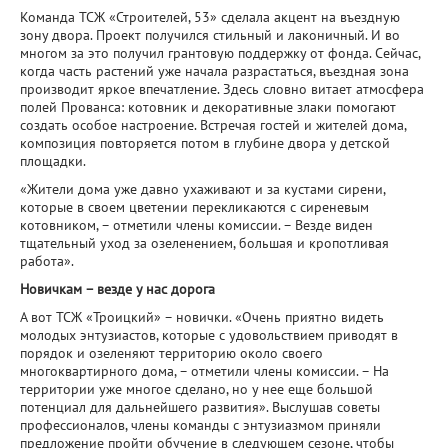
Команда ТСЖ «Строителей, 53» сделала акцент на въездную
зону двора. Проект получился стильный и лаконичный. И во
многом за это получил грантовую поддержку от фонда. Сейчас,
когда часть растений уже начала разрастаться, въездная зона
производит яркое впечатление. Здесь словно витает атмосфера
полей Прованса: котовник и декоративные злаки помогают
создать особое настроение. Встречая гостей и жителей дома,
композиция повторяется потом в глубине двора у детской
площадки.
«Жители дома уже давно ухаживают и за кустами сирени,
которые в своем цветении перекликаются с сиреневым
котовником, – отметили члены комиссии. – Везде виден
тщательный уход за озеленением, большая и кропотливая
работа».
Новичкам – везде у нас дорога
А вот ТСЖ «Троицкий» – новички. «Очень приятно видеть
молодых энтузиастов, которые с удовольствием приводят в
порядок и озеленяют территорию около своего
многоквартирного дома, – отметили члены комиссии. – На
территории уже многое сделано, но у нее еще большой
потенциал для дальнейшего развития». Выслушав советы
профессионалов, члены команды с энтузиазмом приняли
предложение пройти обучение в следующем сезоне, чтобы