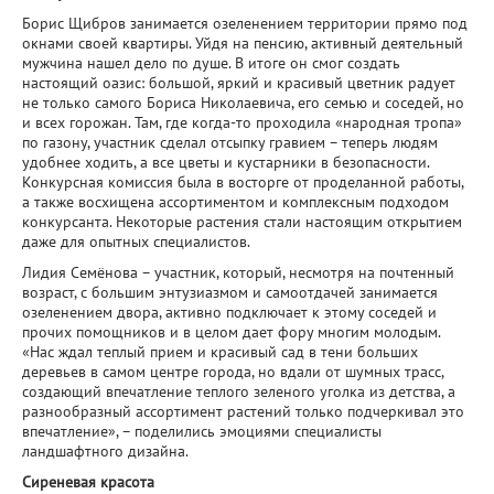
Борис Щибров занимается озеленением территории прямо под
окнами своей квартиры. Уйдя на пенсию, активный деятельный
мужчина нашел дело по душе. В итоге он смог создать
настоящий оазис: большой, яркий и красивый цветник радует
не только самого Бориса Николаевича, его семью и соседей, но
и всех горожан. Там, где когда-то проходила «народная тропа»
по газону, участник сделал отсыпку гравием – теперь людям
удобнее ходить, а все цветы и кустарники в безопасности.
Конкурсная комиссия была в восторге от проделанной работы,
а также восхищена ассортиментом и комплексным подходом
конкурсанта. Некоторые растения стали настоящим открытием
даже для опытных специалистов.
Лидия Семёнова – участник, который, несмотря на почтенный
возраст, с большим энтузиазмом и самоотдачей занимается
озеленением двора, активно подключает к этому соседей и
прочих помощников и в целом дает фору многим молодым.
«Нас ждал теплый прием и красивый сад в тени больших
деревьев в самом центре города, но вдали от шумных трасс,
создающий впечатление теплого зеленого уголка из детства, а
разнообразный ассортимент растений только подчеркивал это
впечатление», – поделились эмоциями специалисты
ландшафтного дизайна.
Сиреневая красота