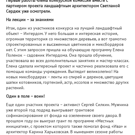
Первые работы члены конкурсной комиссии вместе с
партнером проекта ландшафтным архитектором Светланой
Сердюк уже осмотрели.
На лекции – за знаниями
Итак, один из участников конкурса на лучший ландшафтный
объект – Интердом. У него большая и интересная история,
огромная территория со множеством деревьев, а вот грамотно
спроектированных и высаженных цветников и миксбордеров
нет. С этим запросом пришла на обучающую программу Елена
Поленок – садовник Интердома. Она прошла обучение,
участвовала во всех дополнительных занятиях и мастер-классах.
Елена сделала интересный проект и частично реализовала его с
помощью команды учреждения. Выглядит великолепно! На
новых миксбордерах – ленты из спирей и деренов, цветущие
шапки котовников, гортензий, астр, иссопов и множество других
растений.
Один в поле – воин!
Еще один участник проекта – активист Сергей Силкин. Мужчина
уже второй год подряд выигрывает грантовое
софинансирование от фонда на озеленение своего двора. В
прошлом году он выиграл грант по программе «Местных
инициатив», с проектом которого также помогал фонд «Ива» и
архитектор Карина Харьковская. В нынешнем сезоне работы