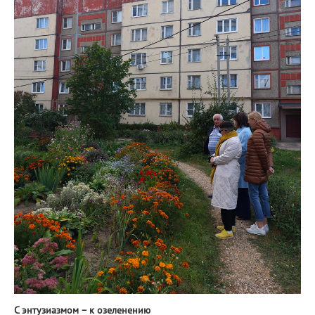
С энтузиазмом – к озеленению