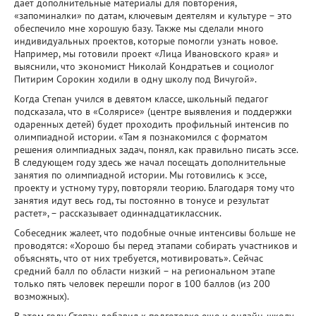
дает дополнительные материалы для повторения,
«запоминалки» по датам, ключевым деятелям и культуре − это
обеспечило мне хорошую базу. Также мы сделали много
индивидуальных проектов, которые помогли узнать новое.
Например, мы готовили проект «Лица Ивановского края» и
выяснили, что экономист Николай Кондратьев и социолог
Питирим Сорокин ходили в одну школу под Вичугой».
Когда Степан учился в девятом классе, школьный педагог
подсказала, что в «Солярисе» (центре выявления и поддержки
одаренных детей) будет проходить профильный интенсив по
олимпиадной истории. «Там я познакомился с форматом
решения олимпиадных задач, понял, как правильно писать эссе.
В следующем году здесь же начал посещать дополнительные
занятия по олимпиадной истории. Мы готовились к эссе,
проекту и устному туру, повторяли теорию. Благодаря тому что
занятия идут весь год, ты постоянно в тонусе и результат
растет», − рассказывает одиннадцатиклассник.
Собеседник жалеет, что подобные очные интенсивы больше не
проводятся: «Хорошо бы перед этапами собирать участников и
объяснять, что от них требуется, мотивировать». Сейчас
средний балл по области низкий − на региональном этапе
только пять человек перешли порог в 100 баллов (из 200
возможных).
В этом году Степан добавил к подготовке еще и онлайн-школу