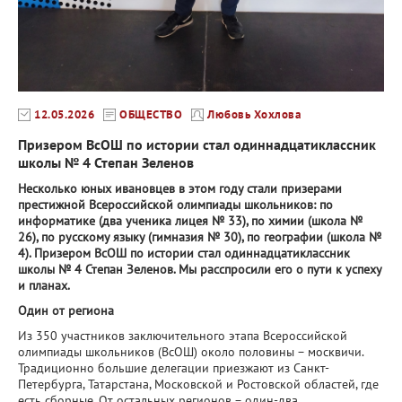
12.05.2026
ОБЩЕСТВО
Любовь Хохлова
Призером ВсОШ по истории стал одиннадцатиклассник
школы № 4 Степан Зеленов
Несколько юных ивановцев в этом году стали призерами
престижной Всероссийской олимпиады школьников: по
информатике (два ученика лицея № 33), по химии (школа №
26), по русскому языку (гимназия № 30), по географии (школа №
4). Призером ВсОШ по истории стал одиннадцатиклассник
школы № 4 Степан Зеленов. Мы расспросили его о пути к успеху
и планах.
Один от региона
Из 350 участников заключительного этапа Всероссийской
олимпиады школьников (ВсОШ) около половины − москвичи.
Традиционно большие делегации приезжают из Санкт-
Петербурга, Татарстана, Московской и Ростовской областей, где
есть сборные. От остальных регионов − один-два