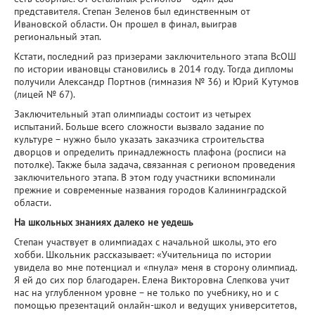
представителя. Степан Зеленов был единственным от
Ивановской области. Он прошел в финал, выиграв
региональный этап.
Кстати, последний раз призерами заключительного этапа ВсОШ
по истории ивановцы становились в 2014 году. Тогда дипломы
получили Александр Портнов (гимназия № 36) и Юрий Кутумов
(лицей № 67).
Заключительный этап олимпиады состоит из четырех
испытаний. Больше всего сложности вызвало задание по
культуре − нужно было указать заказчика строительства
дворцов и определить принадлежность плафона (росписи на
потолке). Также была задача, связанная с регионом проведения
заключительного этапа. В этом году участники вспоминали
прежние и современные названия городов Калининградской
области.
На школьных знаниях далеко не уедешь
Степан участвует в олимпиадах с начальной школы, это его
хобби. Школьник рассказывает: «Учительница по истории
увидела во мне потенциал и «пнула» меня в сторону олимпиад.
Я ей до сих пор благодарен. Елена Викторовна Слепкова учит
нас на углубленном уровне − не только по учебнику, но и с
помощью презентаций онлайн-школ и ведущих университетов,