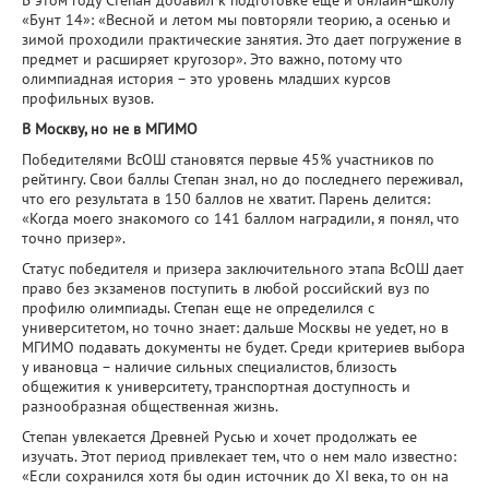
«Бунт 14»: «Весной и летом мы повторяли теорию, а осенью и
зимой проходили практические занятия. Это дает погружение в
предмет и расширяет кругозор». Это важно, потому что
олимпиадная история − это уровень младших курсов
профильных вузов.
В Москву, но не в МГИМО
Победителями ВсОШ становятся первые 45% участников по
рейтингу. Свои баллы Степан знал, но до последнего переживал,
что его результата в 150 баллов не хватит. Парень делится:
«Когда моего знакомого со 141 баллом наградили, я понял, что
точно призер».
Статус победителя и призера заключительного этапа ВсОШ дает
право без экзаменов поступить в любой российский вуз по
профилю олимпиады. Степан еще не определился с
университетом, но точно знает: дальше Москвы не уедет, но в
МГИМО подавать документы не будет. Среди критериев выбора
у ивановца − наличие сильных специалистов, близость
общежития к университету, транспортная доступность и
разнообразная общественная жизнь.
Степан увлекается Древней Русью и хочет продолжать ее
изучать. Этот период привлекает тем, что о нем мало известно:
«Если сохранился хотя бы один источник до XI века, то он на