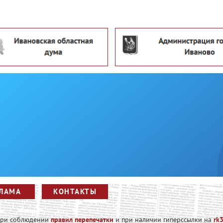
ЛАМА
КОНТАКТЫ
 при соблюдении
правил перепечатки
и при наличии гиперссылки на
rk3