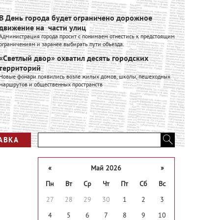
В День города будет ограничено дорожное
Ивановск
движение на части улиц
расширяе
Администрация города просит с понимаем отнестись к предстоящим
Ивановский к
ограничениям и заранее выбирать пути объезда.
входит в Гру
производстве
«Светлый двор» охватил десять городских
промышленно
территорий
Вся лент
Новые фонари появились возле жилых домов, школы, пешеходных
маршрутов и общественных пространств
АВКА
«
Май 2026
»
Пн
Вт
Ср
Чт
Пт
Сб
Вс
27
28
29
30
1
2
3
4
5
6
7
8
9
10