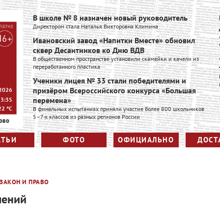
В школе № 8 назначен новый руководитель
Директором стала Наталья Викторовна Климина
Ивановский завод «Напитки Вместе» обновил
сквер Десантников ко Дню ВДВ
В общественном пространстве установили скамейки и качели из
переработанного пластика
Ученики лицея № 33 стали победителями и
призёром Всероссийского конкурса «Большая
 2026
перемена»
23:35
22
°C
В финальных испытаниях приняли участие более 800 школьников
5–7-х классов из разных регионов России
ово
АТЬИ
ФОТО
ОФИЦИАЛЬНО
ДОСТ
ЗАКОН И ПРАВО
лений