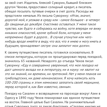
за свой счет. Издатель Алексей Суворин, бывший близким
другом Чехова, предоставил солидный кредит, а писатель
обещал посылать путевые очерки в счет долга. Расходы же
предстояли немалые. Из письма Суворину:
«Итак, значит,
дорогой мой, я уезжаю в среду или - самое большое - в четверг.
До свиданья до декабря. Счастливо оставаться. У меня такое
чувство, как будто я собираюсь на войну, хотя впереди не вижу
никаких опасностей, кроме зубной боли, которая у меня
непременно будет в дороге… В случае утонутия или чего-
нибудь вроде имейте в виду, что все, что я имею и могу иметь в
будущем, принадлежит сестре: она заплатит мои долги».
К своему путешествию писатель готовился основательно. В
списке литературы, которую он проштудировал перед поездкой,
значилось 65 названий. Незадолго до отъезда Чехов писал
Суворину:
«Еду я совершенно уверенный, что моя поездка не
даст ценного вклада ни в литературу, ни в науку: не хватит на
это ни знаний, ни времени, ни претензий. Нет у меня планов ни
гумбольдтских, ни даже кеннановских. Я хочу написать хоть
100-200 страниц и этим немножко заплатить своей медицине,
перед которой я, как Вам известно, свинья».
Поездку на Сахалин и возвращение на пароходе вокруг Азии в
Одессу в 1890 году Чехов планировал как единое путешествие
на восток. Главной целью был Сахалин. На уничижительный
отзыв Суворина
(«что за дикая фантазия», «Сахалин никому не