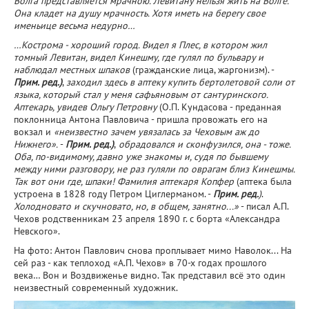
Волга представляется мрачною. Левитану нельзя жить на Волге.
Она кладет на душу мрачность. Хотя иметь на берегу свое
именьице весьма недурно…
…Кострома - хороший город. Видел я Плес, в котором жил
томный Левитан, видел Кинешму, где гулял по бульвару и
наблюдал местных шпаков
(гражданские лица, жаргонизм). -
Прим. ред.)
,
заходил здесь в аптеку купить бертолетовой соли от
языка, который стал у меня сафьяновым от сантуринского.
Аптекарь, увидев Ольгу Петровну
(О.П. Кундасова - преданная
поклонница Антона Павловича - пришла провожать его на
вокзал и
«неизвестно зачем увязалась за Чеховым аж до
Нижнего».
-
Прим. ред.)
,
обрадовался и сконфузился, она - тоже.
Оба, по-видимому, давно уже знакомы и, судя по бывшему
между ними разговору, не раз гуляли по оврагам близ Кинешмы.
Так вот они где, шпаки! Фамилия аптекаря Копфер
(аптека была
устроена в 1828 году Петром Циглерманом. -
Прим. ред.
)
.
Холодновато и скучновато, но, в общем, занятно...»
- писал А.П.
Чехов родственникам 23 апреля 1890 г. с борта «Александра
Невского».
На фото: Антон Павлович снова проплывает мимо Наволок... На
сей раз - как теплоход «А.П. Чехов» в 70-х годах прошлого
века… Вон и Воздвиженье видно. Так представил всё это один
неизвестный современный художник.