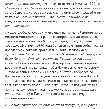
нужен и не интересен»)
Чехов резко ответил 9 марта 1890 года:
«Сахалин может быть не нужным и не интересным только для
того общества, которое не ссылает на него тысячи людей и не
тратит на него миллионов… Это - место невыносимых
страданий, на какие только бывает способен человек вольный и
подневольный».
…Чехов сообщил Суворину, что едет по железной дороге не до
Нижнего Новгорода, как ранее планировал, а до Ярославля,
чтоб больше
«захватить Волги»,
которая,
«говорят, очень
хороша».
19 апреля 1890 года большая компания собралась на
Ярославском вокзале провожать Антона Павловича в
путешествие. А.П. Чехов вспоминал:
«Помимо нашей семьи, там
были Левитан, Семашко, Иваненко, Кундасова, Мизинова,
супруги Кувшинниковы и др.».
Доктор Кувшинников привез
дорожную фляжку коньяку, чтобы Чехов выпил его на берегу
Тихого океана. Поездом из Москвы писатель добрался до
Ярославля, затем - пароходом по весенним разливам Волги. В
конце апреля здесь шли дожди, и ожидаемого наслаждения во
время короткого плавания по реке Чехов не получил, хотя в
немногие солнечные часы и волжские просторы
(«раздолье
удивительное!»),
и Плес, и Кострома показались ему
привлекательными.
«…Солнце спряталось за облако, стало пасмурно, и широкая