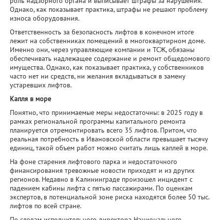
роль надзорного органа и выписывает штрафы за нарушения.
Однако, как показывает практика, штрафы не решают проблему
износа оборудования.
Ответственность за безопасность лифтов в конечном итоге
лежит на собственниках помещений в многоквартирном доме.
Именно они, через управляющие компании и ТСЖ, обязаны
обеспечивать надлежащее содержание и ремонт общедомового
имущества. Однако, как показывает практика, у собственников
часто нет ни средств, ни желания вкладываться в замену
устаревших лифтов.
Капля в море
Понятно, что принимаемые меры недостаточны: в 2025 году в
рамках региональной программы капитального ремонта
планируется отремонтировать всего 35 лифтов. Притом, что
реальная потребность в Ивановской области превышает тысячу
единиц, такой объем работ можно считать лишь каплей в море.
На фоне старения лифтового парка и недостаточного
финансирования тревожные новости приходят и из других
регионов. Недавно в Калининграде произошел инцидент с
падением кабины лифта с пятью пассажирами. По оценкам
экспертов, в потенциальной зоне риска находятся более 50 тыс.
лифтов по всей стране.
По словам исполнительного директора Национального