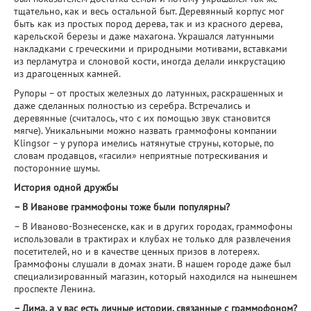
тщательно, как и весь остальной быт. Деревянный корпус мог
быть как из простых пород дерева, так и из красного дерева,
карельской березы и даже махагона. Украшался латунными
накладками с греческими и природными мотивами, вставками
из перламутра и слоновой кости, иногда делали инкрустацию
из драгоценных камней.
Рупоры – от простых железных до латунных, раскрашенных и
даже сделанных полностью из серебра. Встречались и
деревянные (считалось, что с их помощью звук становится
мягче). Уникальными можно назвать граммофоны компании
Klingsor – у рупора имелись натянутые струны, которые, по
словам продавцов, «гасили» неприятные потрескивания и
посторонние шумы.
История одной дружбы
– В Иванове граммофоны тоже были популярны?
– В Иваново-Вознесенске, как и в других городах, граммофоны
использовали в трактирах и клубах не только для развлечения
посетителей, но и в качестве ценных призов в лотереях.
Граммофоны слушали в домах знати. В нашем городе даже был
специализированный магазин, который находился на нынешнем
проспекте Ленина.
– Дима, а у вас есть личные истории, связанные с граммофоном?