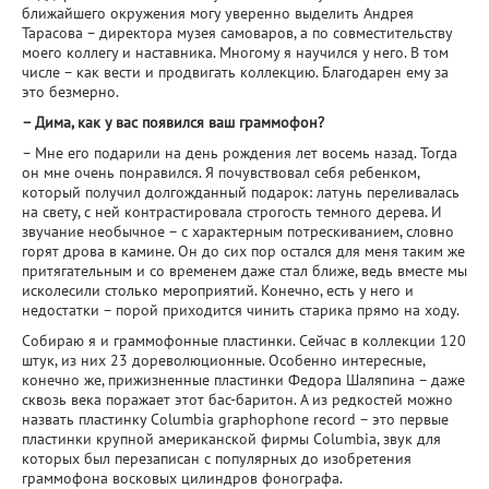
ближайшего окружения могу уверенно выделить Андрея
Тарасова – директора музея самоваров, а по совместительству
моего коллегу и наставника. Многому я научился у него. В том
числе – как вести и продвигать коллекцию. Благодарен ему за
это безмерно.
– Дима, как у вас появился ваш граммофон?
– Мне его подарили на день рождения лет восемь назад. Тогда
он мне очень понравился. Я почувствовал себя ребенком,
который получил долгожданный подарок: латунь переливалась
на свету, с ней контрастировала строгость темного дерева. И
звучание необычное – с характерным потрескиванием, словно
горят дрова в камине. Он до сих пор остался для меня таким же
притягательным и со временем даже стал ближе, ведь вместе мы
исколесили столько мероприятий. Конечно, есть у него и
недостатки – порой приходится чинить старика прямо на ходу.
Собираю я и граммофонные пластинки. Сейчас в коллекции 120
штук, из них 23 дореволюционные. Особенно интересные,
конечно же, прижизненные пластинки Федора Шаляпина – даже
сквозь века поражает этот бас-баритон. А из редкостей можно
назвать пластинку Columbia graphophone record – это первые
пластинки крупной американской фирмы Columbia, звук для
которых был перезаписан с популярных до изобретения
граммофона восковых цилиндров фонографа.