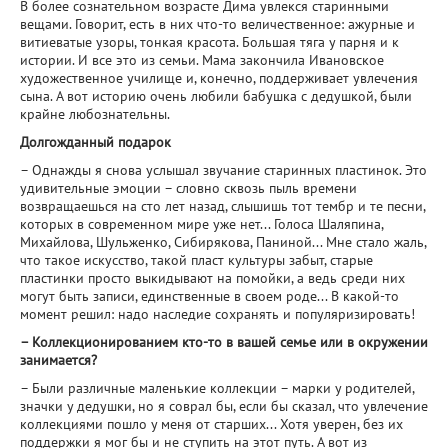
В более сознательном возрасте Дима увлекся старинными
вещами. Говорит, есть в них что-то величественное: ажурные и
витиеватые узоры, тонкая красота. Большая тяга у парня и к
истории. И все это из семьи. Мама закончила Ивановское
художественное училище и, конечно, поддерживает увлечения
сына. А вот историю очень любили бабушка с дедушкой, были
крайне любознательны.
Долгожданный подарок
– Однажды я снова услышал звучание старинных пластинок. Это
удивительные эмоции – словно сквозь пыль времени
возвращаешься на сто лет назад, слышишь тот тембр и те песни,
которых в современном мире уже нет... Голоса Шаляпина,
Михайлова, Шульженко, Сибирякова, Паниной... Мне стало жаль,
что такое искусство, такой пласт культуры забыт, старые
пластинки просто выкидывают на помойки, а ведь среди них
могут быть записи, единственные в своем роде... В какой-то
момент решил: надо наследие сохранять и популяризировать!
– Коллекционированием кто-то в вашей семье или в окружении
занимается?
– Были различные маленькие коллекции – марки у родителей,
значки у дедушки, но я соврал бы, если бы сказал, что увлечение
коллекциями пошло у меня от старших... Хотя уверен, без их
поддержки я мог бы и не ступить на этот путь. А вот из