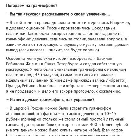
Погадаем на граммофоне?
– Вы так «вкусно» рассказываете о своем увлечении...
– В этой теме и правда довольно много интересного. Например,
в дореволюционной России производились шоколадные
пластинки. Также было распространено салонное гадание на
граммофоне: девушки садились за столик, задавали вопрос и в
зависимости от того, какую следующую музыку поставят, делали
вывод (если веселая – значит, все будет хорошо).
Особенно меня увлекла история изобретателя Василия
Ребикова. Жил он в Санкт-Петербурге и создал собственную
мастерскую. У него были уникальные граммофоны с наклоном
пластинок под 45 градусов, а сами пластинки отличались
идеальным звучанием (к ним даже прикладывались либретто!).
Правда, Ребиков был больше изобретателем-перфекционистом,
а не продавцом, и дело его вскоре прогорело, к сожалению.
– Из чего делали граммофоны, как украшали?
– В царской России можно было встретить граммофон
абсолютно любого фасона – от самого дешевого в 10–15
рублей (примерно столько же стоил самый простой латунный
самовар) до огромнейших, которые стоили 400 и более рублей
(на эти деньги можно было купить четыре избы!). Граммофон
был показателем достатка семьи и потому украшался так же