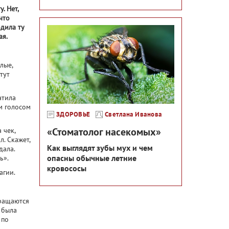
. Нет,
что
одила ту
ая.
лые,
тут
атила
м голосом
ЗДОРОВЬЕ
Светлана Иванова
«Стоматолог насекомых»
 чек,
л. Скажет,
Как выглядят зубы мух и чем
дала.
опасны обычные летние
ь».
кровососы
агии.
вращаются
 была
 по