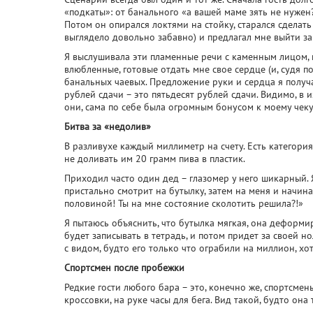
«подкаты»: от банального «а вашей маме зять не нужен
Потом он опирался локтями на стойку, старался сдела
выглядело довольно забавно) и предлагал мне выйти за
Я выслушивала эти пламенные речи с каменным лицом, 
влюбленные, готовые отдать мне свое сердце (и, судя п
банальных чаевых. Предложение руки и сердца я получа
рублей сдачи – это пятьдесят рублей сдачи. Видимо, в
они, сама по себе была огромным бонусом к моему чеку
Битва за «недолив»
В разливухе каждый миллиметр на счету. Есть категория
не доливать им 20 грамм пива в пластик.
Приходил часто один дед – глазомер у него шикарный. Я
пристально смотрит на бутылку, затем на меня и начина
половиной! Ты на мне состояние сколотить решила?!»
Я пытаюсь объяснить, что бутылка мягкая, она деформи
будет записывать в тетрадь, и потом придет за своей н
с видом, будто его только что ограбили на миллион, хо
Спортсмен после пробежки
Редкие гости любого бара – это, конечно же, спортсм
кроссовки, на руке часы для бега. Вид такой, будто он