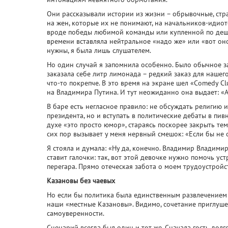
Они рассказывали истории из жизни – обрывочные, стр
на жен, которые их не понимают, на начальников-идиото
вроде победы любимой команды или купленной по дешев
времени вставляла нейтральное «надо же» или «вот оно
нужны, я была лишь слушателем.
Но один случай я запомнила особенно. Было обычное з
заказала себе литр лимонада – редкий заказ для нашего
что-то покрепче. В это время на экране шел «Comedy 
на Владимира Путина. И тут неожиданно она выдает: «А
В баре есть негласное правило: не обсуждать религию и
президента, но и вступать в политические дебаты в пив
духе «это просто юмор», стараясь поскорее закрыть тем
сих пор вызывает у меня нервный смешок: «Если бы не 
Я стояла и думала: «Ну да, конечно. Владимир Владим
ставит галочки: так, вот этой девочке нужно помочь ус
перегара. Прямо отеческая забота о моем трудоустройст
Казановы без чаевых
Но если бы политика была единственным развлечением 
наши «местные Казановы». Видимо, сочетание приглуше
самоуверенности.
Сценарий всегда был один и тот же. Сначала гость долг