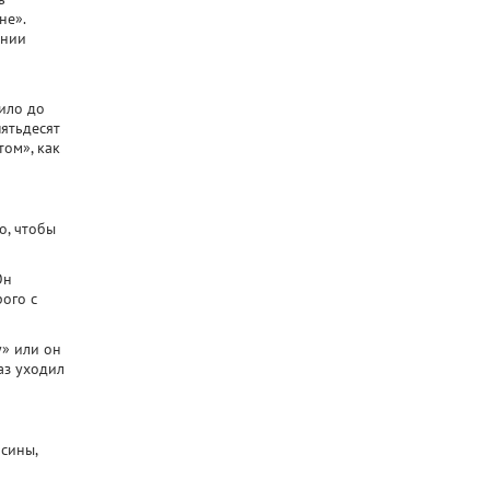
не».
ении
дило до
пятьдесят
том», как
о, чтобы
Он
рого с
у» или он
аз уходил
сины,