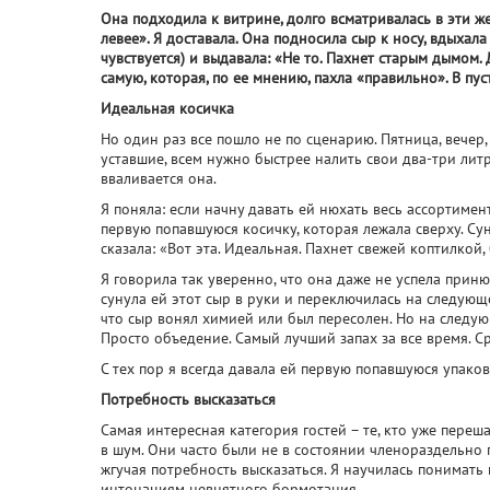
Она подходила к витрине, долго всматривалась в эти жел
левее». Я доставала. Она подносила сыр к носу, вдыхал
чувствуется) и выдавала: «Не то. Пахнет старым дымом.
самую, которая, по ее мнению, пахла «правильно». В пу
Идеальная косичка
Но один раз все пошло не по сценарию. Пятница, вечер, 
уставшие, всем нужно быстрее налить свои два-три литра
вваливается она.
Я поняла: если начну давать ей нюхать весь ассортимент
первую попавшуюся косичку, которая лежала сверху. С
сказала: «Вот эта. Идеальная. Пахнет свежей коптилкой,
Я говорила так уверенно, что она даже не успела прин
сунула ей этот сыр в руки и переключилась на следующег
что сыр вонял химией или был пересолен. Но на следую
Просто объедение. Самый лучший запах за все время. С
С тех пор я всегда давала ей первую попавшуюся упаковк
Потребность высказаться
Самая интересная категория гостей – те, кто уже пере
в шум. Они часто были не в состоянии членораздельно 
жгучая потребность высказаться. Я научилась понимать 
интонациям невнятного бормотания.