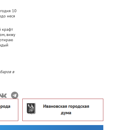
егодня 10
рдо неся
й крафт
ом, вижу
ротираю
аждый
 баров в