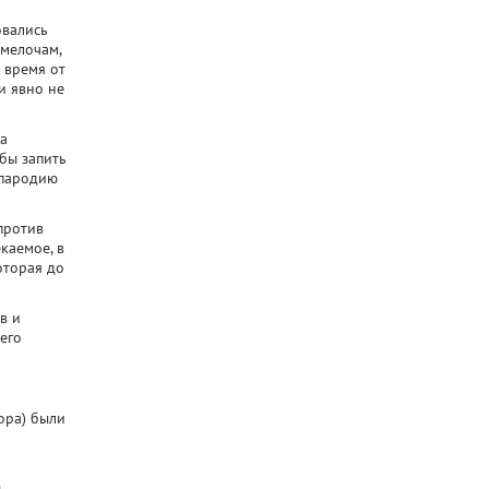
овались
 мелочам,
 время от
и явно не
на
обы запить
 пародию
против
каемое, в
оторая до
в и
его
ора) были
ь