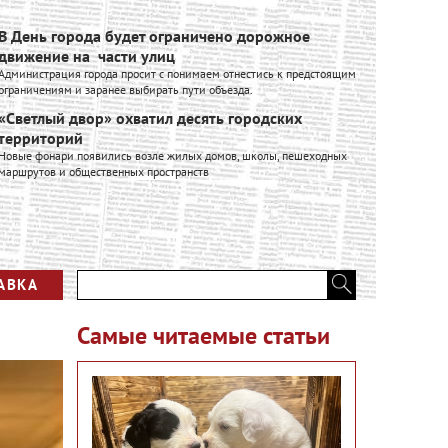
В День города будет ограничено дорожное
Ивановск
движение на части улиц
расширяе
Администрация города просит с понимаем отнестись к предстоящим
Ивановский к
ограничениям и заранее выбирать пути объезда.
входит в Гру
производстве
«Светлый двор» охватил десять городских
промышленно
территорий
"Фабитекс
Новые фонари появились возле жилых домов, школы, пешеходных
экономик
маршрутов и общественных пространств
Глава города
производств
Вся лент
АВКА
Самые читаемые статьи