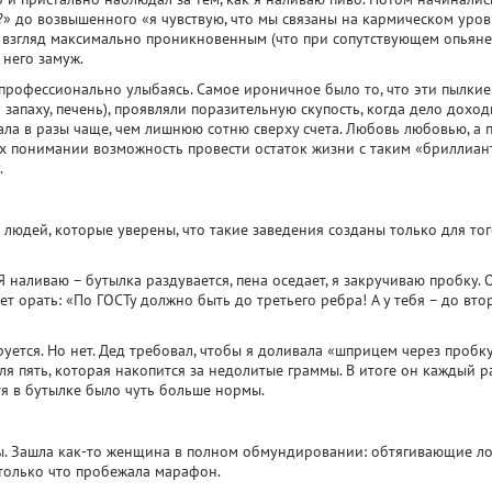
?» до возвышенного «я чувствую, что мы связаны на кармическом уров
ть взгляд максимально проникновенным (что при сопутствующем опьян
 него замуж.
профессионально улыбаясь. Самое ироничное было то, что эти пылкие
о запаху, печень), проявляли поразительную скупость, когда дело дохо
ла в разы чаще, чем лишнюю сотню сверху счета. Любовь любовью, а 
 их понимании возможность провести остаток жизни с таким «бриллиан
.
 людей, которые уверены, что такие заведения созданы только для тог
 наливаю – бутылка раздувается, пена оседает, я закручиваю пробку. 
ет орать: «По ГОСТу должно быть до третьего ребра! А у тебя – до вто
руется. Но нет. Дед требовал, чтобы я доливала «шприцем через пробк
оля пять, которая накопится за недолитые граммы. В итоге он каждый р
тя в бутылке было чуть больше нормы.
ены. Зашла как-то женщина в полном обмундировании: обтягивающие ло
а только что пробежала марафон.