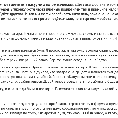
тые плетенки в вакууме, а потом начинала: «Девушка, достаньте вон ту
а через упаковку (хотя через плотный полиэтилен там в принципе мало 
 Дайте другую». И так мы могли перебирать штук пять, пока она не нах
стом магазине меня это просто подбешивало, но я терпела – работа так
самая запара. В магазине тесно, очередь – человек семь мужиков, все з
 и уйти домой. Я мечусь между кранами, руки в пиве, голова кипит. И 
, в магазине начнется бунт. Я просто засунула руку в холодильник, схв
унула тетке под нос буквально на полсекунды и максимально уверенны
 без горечи, вчерашний завоз. Берите, лучше сегодня не найдете».
юхаться нормально. Просто опешила от моего напора. Я быстро пробила
о клиента. Честно, я думала, что завтра она придет и начнется сканда
щее утро она зашла с улыбкой. Говорит: «Какую ты мне вчера косичку 
разу видно, разбираешься. Давай теперь всегда ты мне выбирать будеш
у, и она всегда была в восторге. Психология в чистом виде, никакой м
шагнул невидимую черту, за которой слова теряют четкую форму и пре
произнести название сорта или даже собственное имя, но у них всегда
их по взгляду, по тому, как дрожит рука, сжимающая банковскую карту,