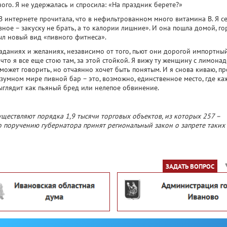
ого. Я не удержалась и спросила: «На праздник берете?»
 В интернете прочитала, что в нефильтрованном много витамина В. Я с
ное – закуску не брать, а то калории лишние». И она пошла домой, го
был новый вид «пивного фитнеса».
раданиях и желаниях, независимо от того, пьют они дорогой импортны
что я все еще стою там, за этой стойкой. Я вижу ту женщину с лимонад
 может говорить, но отчаянно хочет быть понятым. И я снова киваю, п
зумном мире пивной бар – это, возможно, единственное место, где к
выглядит как пьяный бред или нелепое обвинение.
ществляют порядка 1,9 тысячи торговых объектов, из которых 257 –
о поручению губернатора принят региональный закон о запрете таких
ЗАДАТЬ ВОПРОС