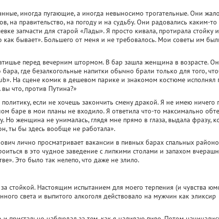
анные, иногда пугающие, а иногда невыносимо трогательные. Они жал
в, на правительство, на погоду и на судьбу. Они радовались каким-то
ке запчасти для старой «Лады». Я просто кивала, протирала стойку и
 как бывает». Большего от меня и не требовалось. Мои советы им был
атишье перед вечерним штормом. В бар зашла женщина в возрасте. О
 бара, где безалкогольные напитки обычно брали только для того, чт
Club». На сцене комик в дешевом парике и знакомом костюме исполнял
 вы что, против Путина?»
 политику, если не хочешь закончить смену дракой. Я не имею ничего 
ном баре в мои планы не входило. Я ответила что-то максимально обте
у. Но женщина не унималась, глядя мне прямо в глаза, выдала фразу, к
он, ты бы здесь вообще не работала».
ирович лично просматривает вакансии в пивных барах спальных районо
троиться в это чудное заведение с липкими столами и запахом вчерашн
ве». Это было так нелепо, что даже не злило.
за стойкой. Настоящим испытанием для моего терпения (и чувства юм
нного света и выпитого алкоголя действовало на мужчин как эликсир
о и пристально наблюдал за тем, как я наливаю пиво. Потом начиналис