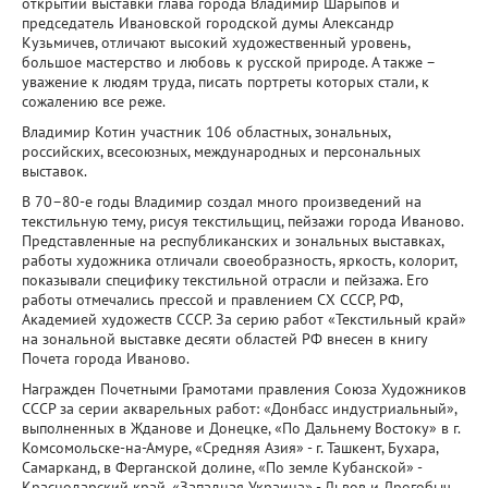
открытии выставки глава города Владимир Шарыпов и
председатель Ивановской городской думы Александр
Кузьмичев, отличают высокий художественный уровень,
большое мастерство и любовь к русской природе. А также –
уважение к людям труда, писать портреты которых стали, к
сожалению все реже.
Владимир Котин участник 106 областных, зональных,
российских, всесоюзных, международных и персональных
выставок.
В 70–80-е годы Владимир создал много произведений на
текстильную тему, рисуя текстильщиц, пейзажи города Иваново.
Представленные на республиканских и зональных выставках,
работы художника отличали своеобразность, яркость, колорит,
показывали специфику текстильной отрасли и пейзажа. Его
работы отмечались прессой и правлением СХ СССР, РФ,
Академией художеств CCCP. За серию работ «Текстильный край»
на зональной выставке десяти областей РФ внесен в книгу
Почета города Иваново.
Награжден Почетными Грамотами правления Союза Художников
СССР за серии акварельных работ: «Донбасс индустриальный»,
выполненных в Жданове и Донецке, «По Дальнему Востоку» в г.
Комсомольске-на-Амуре, «Средняя Азия» - г. Ташкент, Бухара,
Самарканд, в Ферганской долине, «По земле Кубанской» -
Краснодарский край, «Западная Украина» - Львов и Дрогобыч.