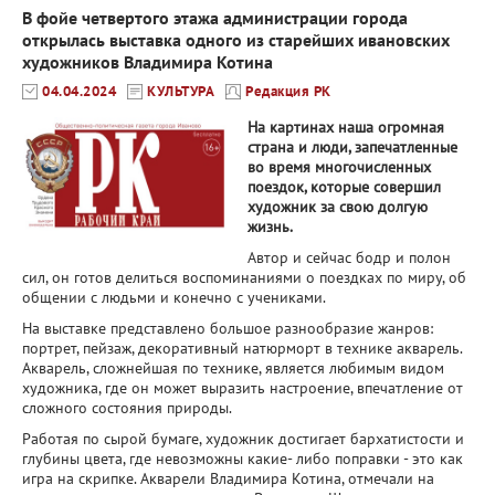
В фойе четвертого этажа администрации города
открылась выставка одного из старейших ивановских
художников Владимира Котина
04.04.2024
КУЛЬТУРА
Редакция РК
На картинах наша огромная
страна и люди, запечатленные
во время многочисленных
поездок, которые совершил
художник за свою долгую
жизнь.
Автор и сейчас бодр и полон
сил, он готов делиться воспоминаниями о поездках по миру, об
общении с людьми и конечно с учениками.
На выставке представлено большое разнообразие жанров:
портрет, пейзаж, декоративный натюрморт в технике акварель.
Акварель, сложнейшая по технике, является любимым видом
художника, где он может выразить настроение, впечатление от
сложного состояния природы.
Работая по сырой бумаге, художник достигает бархатистости и
глубины цвета, где невозможны какие- либо поправки - это как
игра на скрипке. Акварели Владимира Котина, отмечали на