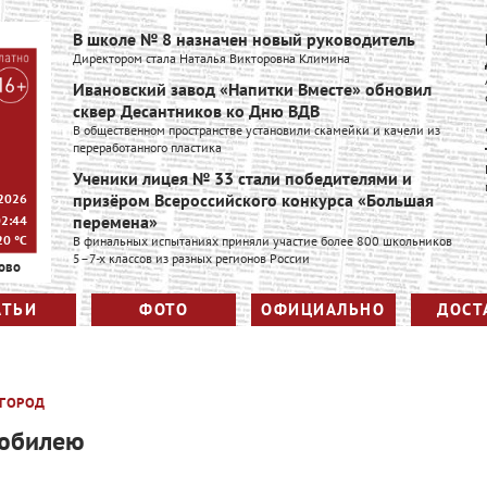
В школе № 8 назначен новый руководитель
Директором стала Наталья Викторовна Климина
Ивановский завод «Напитки Вместе» обновил
сквер Десантников ко Дню ВДВ
В общественном пространстве установили скамейки и качели из
переработанного пластика
Ученики лицея № 33 стали победителями и
призёром Всероссийского конкурса «Большая
 2026
перемена»
02:44
20
°C
В финальных испытаниях приняли участие более 800 школьников
5–7-х классов из разных регионов России
ово
АТЬИ
ФОТО
ОФИЦИАЛЬНО
ДОСТ
ГОРОД
 юбилею