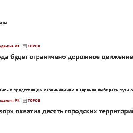
ены
едакция РК
ГОРОД
ода будет ограничено дорожное движение
тись к предстоящим ограничениям и заранее выбирать пути о
едакция РК
ГОРОД
вор» охватил десять городских территори