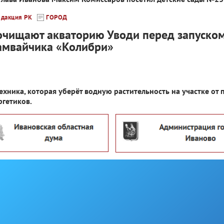
едакция РК
ГОРОД
очищают акваторию Уводи перед запуско
амвайчика «Колибри»
хника, которая уберёт водную растительность на участке от
ргетиков.