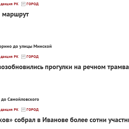
едакция РК
ГОРОД
й маршрут
Горино до улицы Минской
едакция РК
ГОРОД
возобновились прогулки на речном трамв
а до Самойловского
едакция РК
ГОРОД
ков» собрал в Иванове более сотни участн