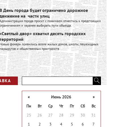
В День города будет ограничено дорожное
Ивановск
движение на части улиц
расширяе
Администрация города просит с понимаем отнестись к предстоящим
Ивановский к
ограничениям и заранее выбирать пути объезда.
входит в Гру
производстве
«Светлый двор» охватил десять городских
промышленно
территорий
Вся лент
Новые фонари появились возле жилых домов, школы, пешеходных
маршрутов и общественных пространств
АВКА
«
Июнь 2026
»
Пн
Вт
Ср
Чт
Пт
Сб
Вс
25
26
27
28
29
30
31
1
2
3
4
5
6
7