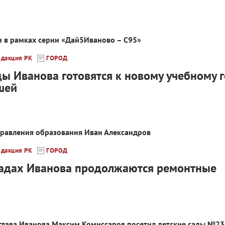
и в рамках серии «Дай5Иваново – С95»
едакция РК
ГОРОД
ды Иванова готовятся к новому учебному г
шей
правления образования Иван Александров
едакция РК
ГОРОД
садах Иванова продолжаются ремонтные
 глава Иванова Максим Комиссаров посетил детские сады №2