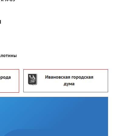
м
 плотины