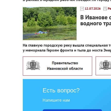
12.07.2026
Р
В Иванове 
водного тр
На главную городскую реку вышла специальная те
у мемориала Героям фронта и тыла до моста Эне
Есть вопрос?
Напишите нам