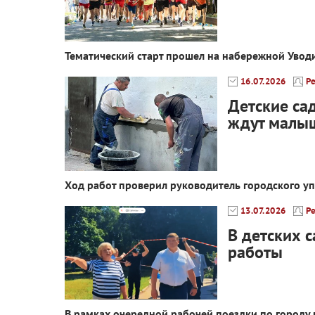
Тематический старт прошел на набережной Увод
16.07.2026
Р
Детские са
ждут малы
Ход работ проверил руководитель городского у
13.07.2026
Р
В детских 
работы
В рамках очередной рабочей поездки по городу