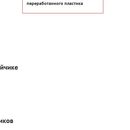
переработанного пластика
айчике
иков