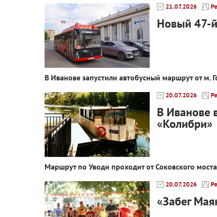
21.07.2026
Р
Новый 47-
В Иванове запустили автобусный маршрут от м. 
20.07.2026
Р
В Иванове 
«Колибри»
Маршрут по Уводи проходит от Соковского мост
20.07.2026
Р
«Забег Мая