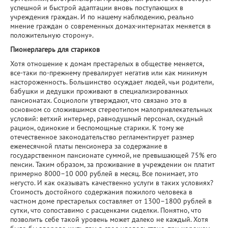
успешной и быстрой адаптации вновь поступающих в
учреждения граждан. И по нашему наблюдению, реально
мнение граждан о современных домах-интернатах меняется в
положительную сторону».
Пионерлагерь для стариков
Хотя отношение к домам престарелых в обществе меняется,
все-таки по-прежнему превалирует негатив или как минимум
настороженность. Большинство осуждает людей, чьи родители,
бабушки и дедушки проживают в специализированных
пансионатах. Социологи утверждают, что связано это в
основном со сложившимся стереотипом малопривлекательных
условий: ветхий интерьер, равнодушный персонал, скудный
рацион, одинокие и беспомощные старики. К тому же
отечественное законодательство регламентирует размер
ежемесячной платы пенсионера за содержание в
государственном пансионате суммой, не превышающей 75% его
пенсии. Таким образом, за проживание в учреждении он платит
примерно 8000–10 000 рублей в месяц. Все понимает, это
негусто. И как оказывать качественно услуги в таких условиях?
Стоимость достойного содержания пожилого человека в
частном доме престарелых составляет от 1300–1800 рублей в
сутки, что сопоставимо с расценками сиделки. Понятно, что
позволить себе такой уровень может далеко не каждый. Хотя