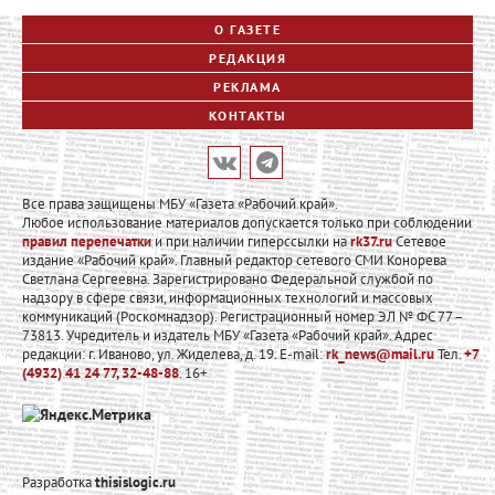
О ГАЗЕТЕ
РЕДАКЦИЯ
РЕКЛАМА
КОНТАКТЫ
Все права защищены МБУ «Газета «Рабочий край».
Любое использование материалов допускается только при соблюдении
правил перепечатки
и при наличии гиперссылки на
rk37.ru
Сетевое
издание «Рабочий край». Главный редактор сетевого СМИ Конорева
Светлана Сергеевна. Зарегистрировано Федеральной службой по
надзору в сфере связи, информационных технологий и массовых
коммуникаций (Роскомнадзор). Регистрационный номер ЭЛ № ФС 77 –
73813. Учредитель и издатель МБУ «Газета «Рабочий край». Адрес
редакции: г. Иваново, ул. Жиделева, д. 19. E-mail:
rk_news@mail.ru
Тел.
+7
(4932) 41 24 77, 32-48-88
. 16+
Разработка
thisislogic.ru