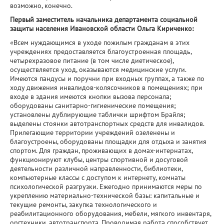
возможно, конечно.
Первый заместитель начальника департамента социальной
защиты населения Ивановской области Ольга Кириченко:
«Всем нуждающимся в уходе пожилым гражданам в этих
учреждениях предоставляется благоустроенная площадь,
четырехразовое питание (в том числе диетическое),
осуществляется уход, оказываются медицинские услуги.
Имеются пандусы и поручни при входных группах, а также по
ходу движения инвалидов-колясочников в помещениях; при
входе в здания имеются кнопки вызова персонала;
оборудованы санитарно-гигиенические помещения;
установлены дублирующие таблички шрифтом Брайля;
выделены стоянки автотранспортных средств для инвалидов.
Прилегающие территории учреждений озеленены и
благоустроены, оборудованы площадки для отдыха и занятия
спортом. Для граждан, проживающих в домах-интернатах,
функционируют клубы, центры спортивной и досуговой
деятельности различной направленности, библиотеки,
компьютерные классы с доступом к интернету, комнаты
психологической разгрузки. Ежегодно принимаются меры по
укреплению материально-технической базы: капитальные и
текущие ремонты, закупка технологического и
реабилитационного оборудования, мебели, мягкого инвентаря,
оргтехники, автотранспорта. Проводимая работа способствует