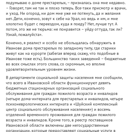
подумываю о доме престарелых, – призналась она мне недавно.
– Говорят, там не так и плохо теперь. Все-таки присмотр и врачи,
и уход. Ни огород, ни дом мне уже не потянуть, да и желания
нет. Дети, конечно, зовут к себе на Урал, но ведь и им, и мне
хлопотно будет с переездом, куда я поеду? Нет, лучше тут. А
потом, это же не тюрьма: не понравится – уйду оттуда, так ли?
Узнай, пожалуйста».
Конечно, я реалист и особо не обольщалась обнаружить в
Иванове дома престарелых по западному типу, где старики
живут как на курорте (забегая вперед скажу, что подобные в
Иванове тоже есть). Большинство таких заведений – бюджетные
во всех смыслах этого слова, со скромным, но вполне
удовлетворительным уровнем жизни.
В департаменте социальной защиты населения мне сообщили,
что всего в Ивановской области функционируют девять
бюджетных стационарных организаций социального
обслуживания для граждан пожилого возраста и инвалидов
(четыре дома-интерната для престарелых и инвалидов, четыре
психоневрологических интерната и «Шуйский комплексный
центр социального обслуживания населения») и восемь
отделений временного проживания для граждан пожилого
возраста и инвалидов. Кроме того, в реестр поставщиков
Ивановской области включены две негосударственные
организации, которые предоставляют социальные услуги в