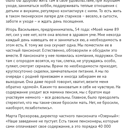
было бы здорово жить там в свое удовольствие, при хорошем
уходе, заниматься хобби, поддерживать теплые отношения с
детьми и внуками, регулярно контактируя с ними. То есть жить
в таком пионерском лагере для стариков – весело, в сытости,
заботе и уходе – и ждать день посещения.
Игорь Васильевич, предприниматель, 54 года: «Моей маме 89
лет, сил у нее нет, хотя она вполне в здравом уме. Мне некогда
каждый день навещать ее и заниматься ею, а необходимость в
этом есть. К тому же она скучает одна. Мы поместили ее в
частный пансионат. Естественно, обговорили и обсудили это
вместе. В пансионате у нее появилась компания, подружки. Они
там с огородом возятся, ну так, слегка, не утруждаясь особо,
гуляют, смотрят сериалы. Врачи по необходимости приходят,
круглосуточно сиделки, замечательное питание. А мы по
очереди с родней приезжаем и иногда забираем ее на
выходные. Она даже порой говорит, хватит, везите меня
обратно «домой». Каким-то виноватым я себя не чувствую. На
содержание уходит вся мамина пенсия, мы с братом еще
участвуем немного – все довольны. Главное, было преодолеть
стереотип, что мы такие-сякие бросили мать. Нет, не бросили,
наоборот, позаботились».
Марта Прохорова, директор частного пансионата «Озерный»:
«Наше заведение не пустует. Есть такие пенсионеры, которые
сами оплачивают свое содержание, а это порядка 40 000