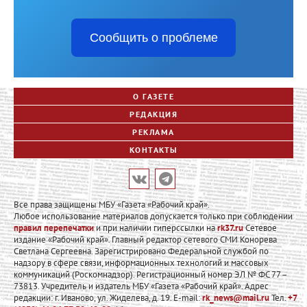
Сообщить о проблеме
О ГАЗЕТЕ
РЕДАКЦИЯ
РЕКЛАМА
КОНТАКТЫ
Все права защищены МБУ «Газета «Рабочий край».
Любое использование материалов допускается только при соблюдении
правил перепечатки
и при наличии гиперссылки на
rk37.ru
Сетевое
издание «Рабочий край». Главный редактор сетевого СМИ Конорева
Светлана Сергеевна. Зарегистрировано Федеральной службой по
надзору в сфере связи, информационных технологий и массовых
коммуникаций (Роскомнадзор). Регистрационный номер ЭЛ № ФС 77 –
73813. Учредитель и издатель МБУ «Газета «Рабочий край». Адрес
редакции: г. Иваново, ул. Жиделева, д. 19. E-mail:
rk_news@mail.ru
Тел.
+7