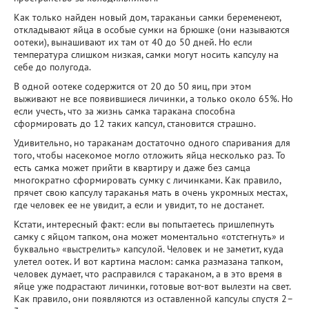
Как только найден новый дом, тараканьи самки беременеют,
откладывают яйца в особые сумки на брюшке (они называются
оотеки), вынашивают их там от 40 до 50 дней. Но если
температура слишком низкая, самки могут носить капсулу на
себе до полугода.
В одной оотеке содержится от 20 до 50 яиц, при этом
выживают не все появившиеся личинки, а только около 65%. Но
если учесть, что за жизнь самка таракана способна
сформировать до 12 таких капсул, становится страшно.
Удивительно, но тараканам достаточно одного спаривания для
того, чтобы насекомое могло отложить яйца несколько раз. То
есть самка может прийти в квартиру и даже без самца
многократно сформировать сумку с личинками. Как правило,
прячет свою капсулу тараканья мать в очень укромных местах,
где человек ее не увидит, а если и увидит, то не достанет.
Кстати, интересный факт: если вы попытаетесь пришлепнуть
самку с яйцом тапком, она может моментально «отстегнуть» и
буквально «выстрелить» капсулой. Человек и не заметит, куда
улетел оотек. И вот картина маслом: самка размазана тапком,
человек думает, что расправился с тараканом, а в это время в
яйце уже подрастают личинки, готовые вот-вот вылезти на свет.
Как правило, они появляются из оставленной капсулы спустя 2–