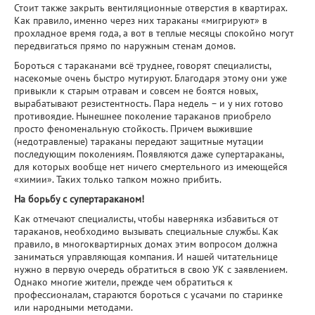
Стоит также закрыть вентиляционные отверстия в квартирах.
Как правило, именно через них тараканы «мигрируют» в
прохладное время года, а вот в теплые месяцы спокойно могут
передвигаться прямо по наружным стенам домов.
Бороться с тараканами всё труднее, говорят специалисты,
насекомые очень быстро мутируют. Благодаря этому они уже
привыкли к старым отравам и совсем не боятся новых,
вырабатывают резистентность. Пара недель – и у них готово
противоядие. Нынешнее поколение тараканов приобрело
просто феноменальную стойкость. Причем выжившие
(недотравленые) тараканы передают защитные мутации
последующим поколениям. Появляются даже супертараканы,
для которых вообще нет ничего смертельного из имеющейся
«химии». Таких только тапком можно прибить.
На борьбу с супертараканом!
Как отмечают специалисты, чтобы наверняка избавиться от
тараканов, необходимо вызывать специальные службы. Как
правило, в многоквартирных домах этим вопросом должна
заниматься управляющая компания. И нашей читательнице
нужно в первую очередь обратиться в свою УК с заявлением.
Однако многие жители, прежде чем обратиться к
профессионалам, стараются бороться с усачами по старинке
или народными методами.