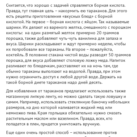
Считается, что хорошо с задачей справляется борная кислота.
Правда, тут главная цель – накормить ею тараканов. Для этого
есть рецепты приготовления «вкусных блюд» с борной
кислотой. На первое – борная кислота с яйцом. Так называемые
шарики. Их делают из вареного желтка, смешанного с порошком
кислоты: на один размятый желток примерно 20 граммов
порошка, также добавляют чуть-чуть ванилина для запаха и
вкуса. Шарики раскладывают и ждут примерно неделю, чтобы
их попробовали все тараканы. На второе – пожалуйста,
коктейль. В половине стакана чистой воды разводят 50 граммов
порошка, для вкуса добавляют столовую ложку меда. Напиток
разливают по блюдечкам, расставляют их на ночь там, где
обычно тараканы выползают на водопой. Правда, при этом
нужно ограничить доступ к любой другой воде. Держать на
такой борной диете тараканов надо дней десять.
Для избавления от тараканов предлагают использовать также
магазинную липкую ленту, но можно сделать такую ловушку и
самим. Например, использовать стеклянную баночку небольших
размеров, на дно которой наливается жидкий мед или
немножко пива. Края горлышка обязательно нужно смазать
растительным маслом или вазелином. Правда, всех, кто
попадется в плен, придется уничтожать вручную.
Еще один очень простой способ – использование против