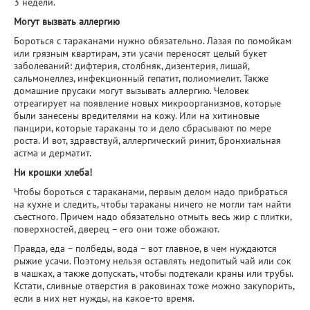
3 недели.
Могут вызвать аллергию
Бороться с тараканами нужно обязательно. Лазая по помойкам
или грязным квартирам, эти усачи переносят целый букет
заболеваний: дифтерия, столбняк, дизентерия, лишай,
сальмонеллез, инфекционный гепатит, полиомиелит. Также
домашние прусаки могут вызывать аллергию. Человек
отреагирует на появление новых микроорганизмов, которые
были занесены вредителями на кожу. Или на хитиновые
панцири, которые тараканы то и дело сбрасывают по мере
роста. И вот, здравствуй, аллергический ринит, бронхиальная
астма и дерматит.
Ни крошки хлеба!
Чтобы бороться с тараканами, первым делом надо прибраться
на кухне и следить, чтобы тараканы ничего не могли там найти
съестного. Причем надо обязательно отмыть весь жир с плитки,
поверхностей, дверец – его они тоже обожают.
Правда, еда – полбеды, вода – вот главное, в чем нуждаются
рыжие усачи. Поэтому нельзя оставлять недопитый чай или сок
в чашках, а также допускать, чтобы подтекали краны или трубы.
Кстати, сливные отверстия в раковинах тоже можно закупорить,
если в них нет нужды, на какое-то время.