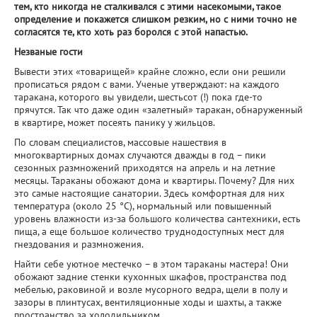
тем, кто никогда не сталкивался с этими насекомыми, такое
определение и покажется слишком резким, но с ними точно не
согласятся те, кто хоть раз боролся с этой напастью.
Незваные гости
Вывести этих «товарищей» крайне сложно, если они решили
прописаться рядом с вами. Ученые утверждают: на каждого
таракана, которого вы увидели, шестьсот (!) пока где-то
прячутся. Так что даже один «залетный» таракан, обнаруженный
в квартире, может посеять панику у жильцов.
По словам специалистов, массовые нашествия в
многоквартирных домах случаются дважды в год – пики
сезонных размножений приходятся на апрель и на летние
месяцы. Тараканы обожают дома и квартиры. Почему? Для них
это самые настоящие санатории. Здесь комфортная для них
температура (около 25 °С), нормальный или повышенный
уровень влажности из-за большого количества сантехники, есть
пища, а еще большое количество труднодоступных мест для
гнездования и размножения.
Найти себе уютное местечко – в этом тараканы мастера! Они
обожают задние стенки кухонных шкафов, пространства под
мебелью, раковиной и возле мусорного ведра, щели в полу и
зазоры в плинтусах, вентиляционные ходы и шахты, а также
пространство за холодильником.