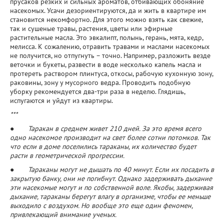
прусаков резких и сильных ароматов, отбивающих обоняние
насекомых. Усачи дезориентируются, да и жить в квартире им
становится некомфортно. Для этого можно взять как свежие,
так и сушеные травы, растения, цветы или эфирные
растительные масла. Это эвкалипт, полынь, герань, мята, кедр,
мелисса. К сожалению, отравить травами и маслами насекомых
не получится, но отпугнуть – точно. Например, разложить везде
веточки и букеты, развести в воде несколько капель масла и
протереть раствором плинтуса, откосы, рабочую кухонную зону,
раковины, зону у мусорного ведра. Проводить подобную
уборку рекомендуется два-три раза в неделю. Глядишь,
испугаются и уйдут из квартиры.
***
● Таракан в среднем живет 210 дней. За это время всего
одно насекомое производит на свет более сотни потомков. Так
что если в доме поселились тараканы, их количество будет
расти в геометрической прогрессии.
● Тараканы могут не дышать по 40 минут. Если их посадить в
закрытую банку, они не погибнут. Однако задерживать дыхание
эти насекомые могут и по собственной воле. Якобы, задерживая
дыхание, тараканы берегут влагу в организме, чтобы ее меньше
выходило с воздухом. Но вообще это еще один феномен,
привлекающий внимание ученых.