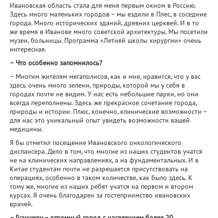
Ивановская область стала для меня первым окном в Россию.
Здесь много маленьких городов – мы ездили в Плес, в соседние
города. Много исторических зданий, древних церквей. И в то
же время в Иванове много советской архитектуры. Мы посетили
музеи, больницы. Программа «Летней школы хирургии» очень
интересная.
– Что особенно запомнилось?
– Многим жителям мегаполисов, как и мне, нравится, что у вас
здесь очень много зелени, природы, которой мы у себя в
городах почти не видим. У нас есть небольшие парки, но они
всегда переполнены. Здесь же прекрасное сочетание города,
природы и истории. Плюс, конечно, клинические возможности –
для нас это уникальный опыт увидеть возможности вашей
медицины.
Я бы отметил посещение Ивановского онкологического
диспансера. Дело в том, что многие из наших студентов учатся
не на клинических направлениях, а на фундаментальных. И в
Китае студентам почти не разрешается присутствовать на
операциях, особенно в таком количестве, как было здесь. К
тому же, многие из наших ребят учатся на первом и втором
курсах. Я очень благодарен за гостеприимство ивановских
врачей.
– Гуанчжоу – огромный город с населением более 20