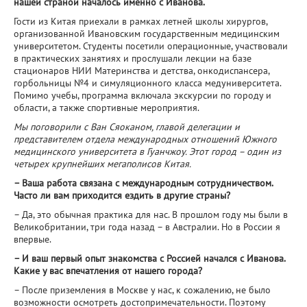
нашей страной началось именно с Иванова.
Гости из Китая приехали в рамках летней школы хирургов,
организованной Ивановским государственным медицинским
университетом. Студенты посетили операционные, участвовали
в практических занятиях и прослушали лекции на базе
стационаров НИИ Материнства и детства, онкодиспансера,
горбольницы №4 и симуляционного класса медуниверситета.
Помимо учебы, программа включала экскурсии по городу и
области, а также спортивные мероприятия.
Мы поговорили с Ван Сяоканом, главой делегации и
представителем отдела международных отношений Южного
медицинского университета в Гуанчжоу. Этот город – один из
четырех крупнейших мегаполисов Китая.
– Ваша работа связана с международным сотрудничеством.
Часто ли вам приходится ездить в другие страны?
– Да, это обычная практика для нас. В прошлом году мы были в
Великобритании, три года назад – в Австралии. Но в России я
впервые.
– И ваш первый опыт знакомства с Россией начался с Иванова.
Какие у вас впечатления от нашего города?
– После приземления в Москве у нас, к сожалению, не было
возможности осмотреть достопримечательности. Поэтому