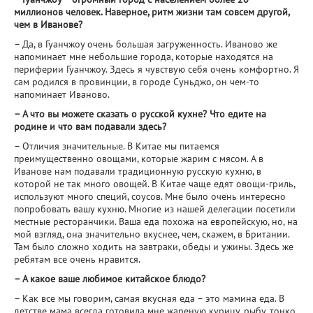
миллионов человек. Наверное, ритм жизни там совсем другой,
чем в Иванове?
– Да, в Гуанчжоу очень большая загруженность. Иваново же
напоминает мне небольшие города, которые находятся на
периферии Гуанчжоу. Здесь я чувствую себя очень комфортно. Я
сам родился в провинции, в городе Суньджо, он чем-то
напоминает Иваново.
– А что вы можете сказать о русской кухне? Что едите на
родине и что вам подавали здесь?
– Отличия значительные. В Китае мы питаемся
преимущественно овощами, которые жарим с мясом. А в
Иванове нам подавали традиционную русскую кухню, в
которой не так много овощей. В Китае чаще едят овощи-гриль,
используют много специй, соусов. Мне было очень интересно
попробовать вашу кухню. Многие из нашей делегации посетили
местные ресторанчики. Ваша еда похожа на европейскую, но, на
мой взгляд, она значительно вкуснее, чем, скажем, в Британии.
Там было сложно ходить на завтраки, обеды и ужины. Здесь же
ребятам все очень нравится.
– А какое ваше любимое китайское блюдо?
– Как все мы говорим, самая вкусная еда – это мамина еда. В
детстве мама всегда готовила мне жареную курицу, рыбу, тонко