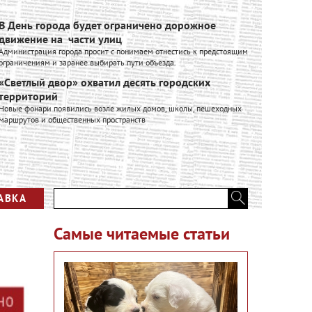
В День города будет ограничено дорожное
Ивановск
движение на части улиц
расширяе
Администрация города просит с понимаем отнестись к предстоящим
Ивановский к
ограничениям и заранее выбирать пути объезда.
входит в Гру
производстве
«Светлый двор» охватил десять городских
промышленно
территорий
"Фабитекс
Новые фонари появились возле жилых домов, школы, пешеходных
экономик
маршрутов и общественных пространств
Глава города
производств
Вся лент
АВКА
Самые читаемые статьи