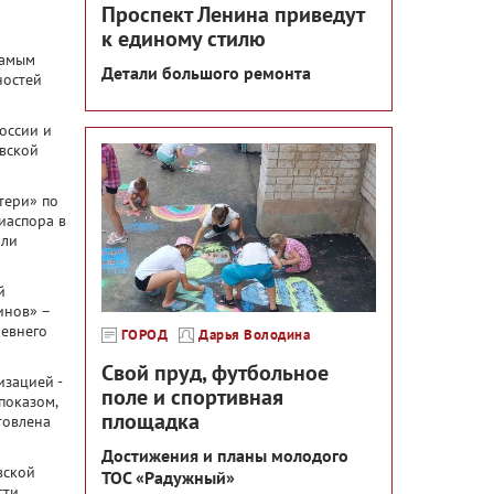
Проспект Ленина приведут
к единому стилю
самым
Детали большого ремонта
ностей
оссии и
вской
тери» по
иаспора в
или
й
инов» –
ревнего
ГОРОД
Дарья Володина
Свой пруд, футбольное
зацией -
поле и спортивная
показом,
площадка
товлена
Достижения и планы молодого
вской
ТОС «Радужный»
ти,