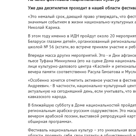
Уже два десятилетия проходит в нашей области фестив
«Это немалый срок, дающий право утверждать, что фес
значимым событием в жизни национально-культурных а
Николай Карика.
В этом году именно в ИДН пройдут около 20 мероприяти
Беларуси глазами детей», организованный региональн
школой № 56 (кстати, во встрече приняли участие и реб
Впереди масса других мероприятий. Это - и Дни афганск
пьесе Туфана Миннулина (его на сцене Дома национальн
лице культурно-делового центра «Каспий» и региональ
вечера памяти соответственно Расула Гамзатова и Мусл
«Особенно хочется отметить активное участие в фести
Андреевич. - В частности, национально-культурный це
актуальную на сегодняшний день, если учитывать, что 
кавказского народа.
В ближайшую субботу в Доме национальностей пройдет
региональным арабско-русским содружеством. Это масш
вечером арабской поэзии, выставкой репродукций кар
обширная программа».
Фестиваль национальных культур – это уникальная во
области, проявить себя, свои таланты в общественной 