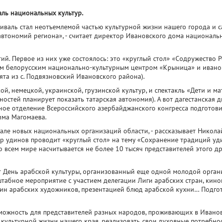
аль национальных культур.
тиваль стал неотъемлемой частью культурной жизни нашего города и 
втономий региона», - считает директор Ивановского дома националь
й. Первое из них уже состоялось: это «круглый стол» «Содружество Р
ым белорусским национально-культурным центром «Крыница» и ивано
ята из с. Подвязновский Ивановского района).
ой, немецкой, украинской, грузинской культур, и спектакль «Дети и ма
остей планирует показать татарская автономия). А вот дагестанская д
ное отделение Всероссийского азербайджанского конгресса подготов
има Магомаева.
вале новых национальных организаций области, - рассказывает Никола
нтр удинов проводит «круглый стол» на тему «Сохранение традиций уд
во всем мире насчитывается не более 10 тысяч представителей этого д
 День арабской культуры, организованный еще одной молодой органи
табное мероприятие с участием делегации Лиги арабских стран, кино
тин арабских художников, презентацией блюд арабской кухни… Подго
зможность для представителей разных народов, проживающих в Ивано
и культурной жизни нашего края, реализовать свои духовные потребнос