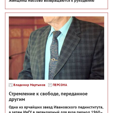
Женщины массово возвращаются к рукоделию
Владимир Мартынов
ПЕРСОНА
Стремление к свободе, переданное
другим
Одна из ярчайших звезд Ивановского пединститута,
а затем ИвГУ в легендарный для вуза период 1960–